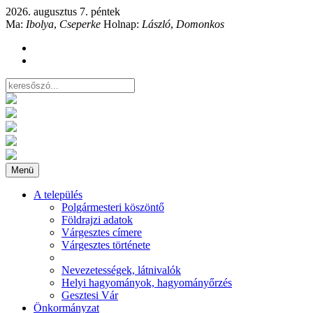
2026. augusztus 7. péntek
Ma:
Ibolya
,
Cseperke
Holnap:
László
,
Domonkos
Menü
A település
Polgármesteri köszöntő
Földrajzi adatok
Várgesztes címere
Várgesztes története
Nevezetességek, látnivalók
Helyi hagyományok, hagyományőrzés
Gesztesi Vár
Önkormányzat