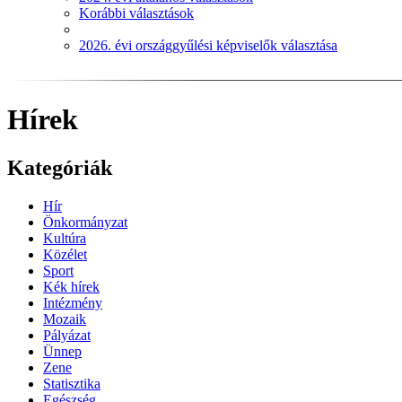
Korábbi választások
2026. évi országgyűlési képviselők választása
Hírek
Kategóriák
Hír
Önkormányzat
Kultúra
Közélet
Sport
Kék hírek
Intézmény
Mozaik
Pályázat
Ünnep
Zene
Statisztika
Egészség