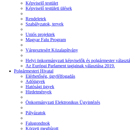
Képviselő testület
Képviselő testületi ülések
Rendeletek
Szabályzatok, tervek
Uniós projektek
Magyar Falu Program
Várgesztesért Közalapítvány
Helyi önkormányzati képviselők és polgármester választ
Az Európai Parlament tagjainak választása 2019.
Polgármesteri Hivatal
Elérhetőség, ügyfélfogadás
Adóügyek
Hatósági ügyek
Hirdetmények
Önkormányzati Elektronikus Ügyintézés
Pályázatok
Falugondnok
Körzeti megbízott