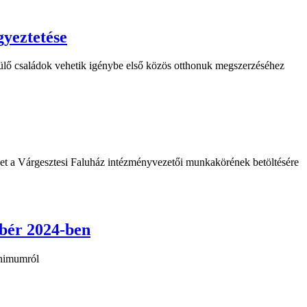
yeztetése
vülő családok vehetik igénybe első közös otthonuk megszerzéséhez
et a Várgesztesi Faluház intézményvezetői munkakörének betöltésére
ibér 2024-ben
inimumról