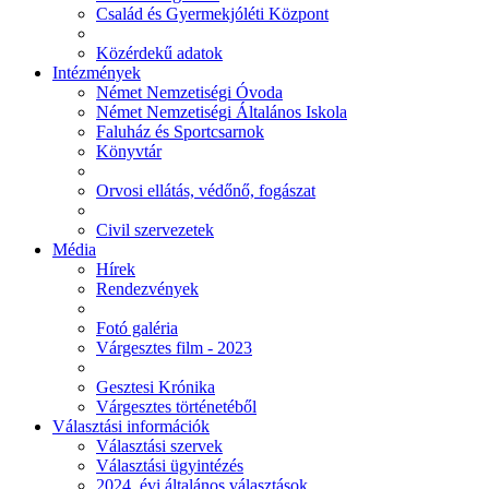
Család és Gyermekjóléti Központ
Közérdekű adatok
Intézmények
Német Nemzetiségi Óvoda
Német Nemzetiségi Általános Iskola
Faluház és Sportcsarnok
Könyvtár
Orvosi ellátás, védőnő, fogászat
Civil szervezetek
Média
Hírek
Rendezvények
Fotó galéria
Várgesztes film - 2023
Gesztesi Krónika
Várgesztes történetéből
Választási információk
Választási szervek
Választási ügyintézés
2024. évi általános választások