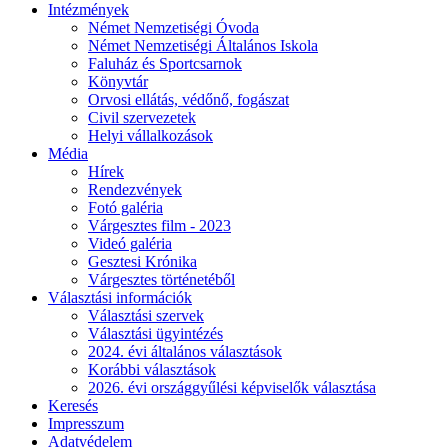
Intézmények
Német Nemzetiségi Óvoda
Német Nemzetiségi Általános Iskola
Faluház és Sportcsarnok
Könyvtár
Orvosi ellátás, védőnő, fogászat
Civil szervezetek
Helyi vállalkozások
Média
Hírek
Rendezvények
Fotó galéria
Várgesztes film - 2023
Videó galéria
Gesztesi Krónika
Várgesztes történetéből
Választási információk
Választási szervek
Választási ügyintézés
2024. évi általános választások
Korábbi választások
2026. évi országgyűlési képviselők választása
Keresés
Impresszum
Adatvédelem