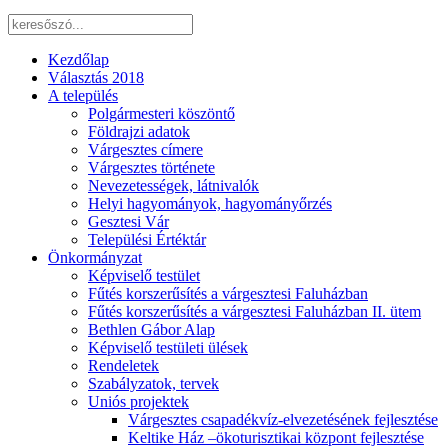
Kezdőlap
Választás 2018
A település
Polgármesteri köszöntő
Földrajzi adatok
Várgesztes címere
Várgesztes története
Nevezetességek, látnivalók
Helyi hagyományok, hagyományőrzés
Gesztesi Vár
Települési Értéktár
Önkormányzat
Képviselő testület
Fűtés korszerűsítés a várgesztesi Faluházban
Fűtés korszerűsítés a várgesztesi Faluházban II. ütem
Bethlen Gábor Alap
Képviselő testületi ülések
Rendeletek
Szabályzatok, tervek
Uniós projektek
Várgesztes csapadékvíz-elvezetésének fejlesztése
Keltike Ház –ökoturisztikai központ fejlesztése