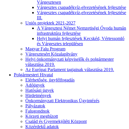
Várgesztesen
Várgesztes csapadékvíz-elvezetésének fejlesztése
Várgesztes csapadékvíz-elvezetésének fejlesztése
III.
Uniós projektek 2021-2027
A Várgesztesi Német Nemzetiségi Óvoda humán
infrastruktúra fejlesztése
Helyi humán fejlesztések Kecskéd, Vértessomló
és Várgesztes településen
Magyar Falu Program
Várgesztesért Közalapítvány
Helyi önkormányzati képviselők és polgármester
választása 2019.
Az Európai Parlament tagjainak választása 2019.
Polgármesteri Hivatal
Elérhetőség, ügyfélfogadás
Adóügyek
Hatósági ügyek
Hirdetmények
Önkormányzati Elektronikus Ügyintézés
Pályázatok
Falugondnok
Körzeti megbízott
Család és Gyermekjóléti Központ
Közérdekű adatok