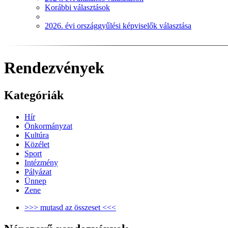
Korábbi választások
2026. évi országgyűlési képviselők választása
Rendezvények
Kategóriák
Hír
Önkormányzat
Kultúra
Közélet
Sport
Intézmény
Pályázat
Ünnep
Zene
>>> mutasd az összeset <<<