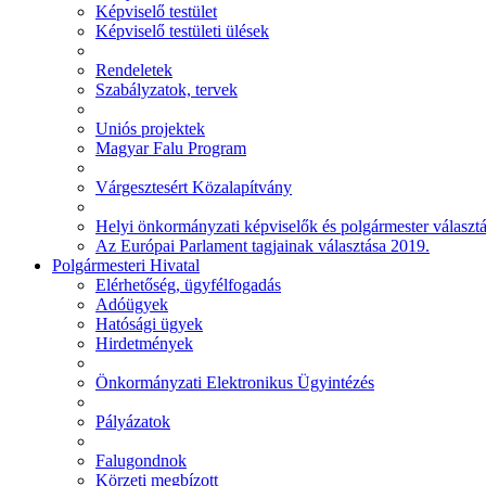
Képviselő testület
Képviselő testületi ülések
Rendeletek
Szabályzatok, tervek
Uniós projektek
Magyar Falu Program
Várgesztesért Közalapítvány
Helyi önkormányzati képviselők és polgármester választ
Az Európai Parlament tagjainak választása 2019.
Polgármesteri Hivatal
Elérhetőség, ügyfélfogadás
Adóügyek
Hatósági ügyek
Hirdetmények
Önkormányzati Elektronikus Ügyintézés
Pályázatok
Falugondnok
Körzeti megbízott