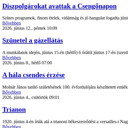
Díszpolgárokat avattak a Csengőnapon
Színes programok, finom ételek, vidámság és jó hangulat fogadta jún
Bővebben
2026. június 12., péntek 10:09
Szünetel a gázellátás
A munkálatok idején, június 15-én (hétfő) 6 órától június 17-én (szerda
Bővebben
2026. június 8., hétfő 07:00
A hála csendes érzése
Molnár János tanító születésének 100. évfordulójára készíttetett emlék
Bővebben
2026. június 4., csütörtök 09:01
Trianon
1920. június 4-én írták alá a trianoni békeszerződést a versailles-i N
Bővebben