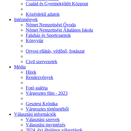
Család és Gyermekjóléti Központ
Közérdekű adatok
Intézmények
Német Nemzetiségi Óvoda
Német Nemzetiségi Általános Iskola
Faluház és Sportcsarnok
Könyvtár
Orvosi ellátás, védőnő, fogászat
Civil szervezetek
Média
Hírek
Rendezvények
Fotó galéria
Várgesztes film - 2023
Gesztesi Krónika
Várgesztes történetéből
Választási információk
Választási szervek
Választási ügyintézés
2024. évi általános választások