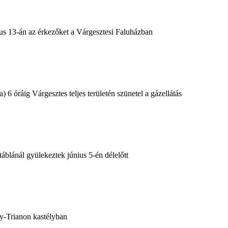
ius 13-án az érkezőket a Várgesztesi Faluházban
) 6 óráig Várgesztes teljes területén szünetel a gázellátás
táblánál gyülekeztek június 5-én délelőtt
agy-Trianon kastélyban