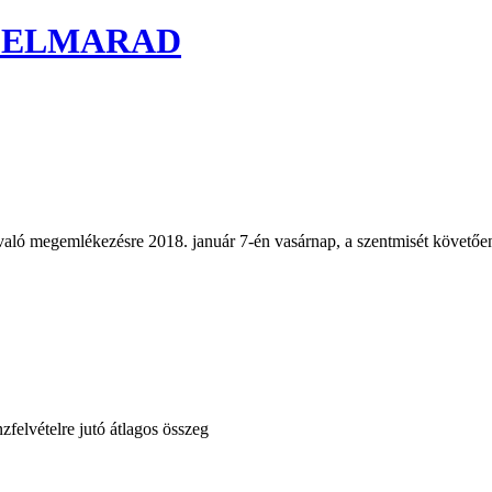
k - ELMARAD
ól való megemlékezésre 2018. január 7-én vasárnap, a szentmisét követő
zfelvételre jutó átlagos összeg