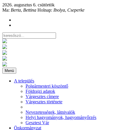
2026. augusztus 6. csütörtök
Ma:
Berta
,
Bettina
Holnap:
Ibolya
,
Cseperke
Menü
A település
Polgármesteri köszöntő
Földrajzi adatok
Várgesztes címere
Várgesztes története
Nevezetességek, látnivalók
Helyi hagyományok, hagyományőrzés
Gesztesi Vár
Önkormányzat