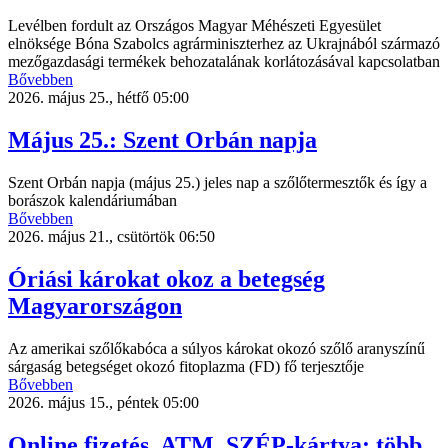
Levélben fordult az Országos Magyar Méhészeti Egyesület
elnöksége Bóna Szabolcs agrárminiszterhez az Ukrajnából származó
mezőgazdasági termékek behozatalának korlátozásával kapcsolatban
Bővebben
2026. május 25., hétfő 05:00
Május 25.: Szent Orbán napja
Szent Orbán napja (május 25.) jeles nap a szőlőtermesztők és így a
borászok kalendáriumában
Bővebben
2026. május 21., csütörtök 06:50
Óriási károkat okoz a betegség
Magyarországon
Az amerikai szőlőkabóca a súlyos károkat okozó szőlő aranyszínű
sárgaság betegséget okozó fitoplazma (FD) fő terjesztője
Bővebben
2026. május 15., péntek 05:00
Online fizetés, ATM, SZÉP-kártya: több