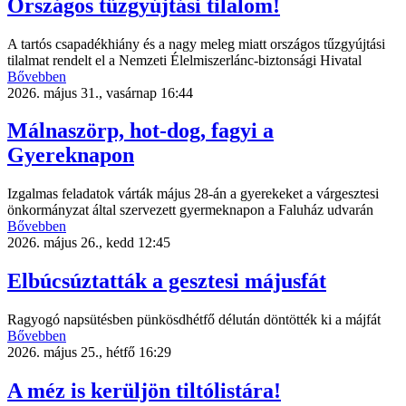
Országos tűzgyújtási tilalom!
A tartós csapadékhiány és a nagy meleg miatt országos tűzgyújtási
tilalmat rendelt el a Nemzeti Élelmiszerlánc-biztonsági Hivatal
Bővebben
2026. május 31., vasárnap 16:44
Málnaszörp, hot-dog, fagyi a
Gyereknapon
Izgalmas feladatok várták május 28-án a gyerekeket a várgesztesi
önkormányzat által szervezett gyermeknapon a Faluház udvarán
Bővebben
2026. május 26., kedd 12:45
Elbúcsúztatták a gesztesi májusfát
Ragyogó napsütésben pünkösdhétfő délután döntötték ki a májfát
Bővebben
2026. május 25., hétfő 16:29
A méz is kerüljön tiltólistára!