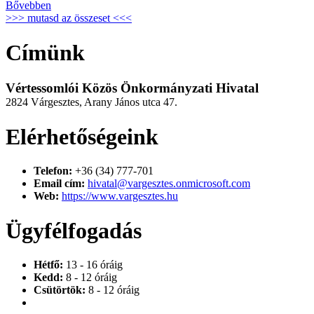
Bővebben
>>> mutasd az összeset <<<
Címünk
Vértessomlói Közös Önkormányzati Hivatal
2824 Várgesztes, Arany János utca 47.
Elérhetőségeink
Telefon:
+36 (34) 777-701
Email cím:
hivatal@vargesztes.onmicrosoft.com
Web:
https://www.vargesztes.hu
Ügyfélfogadás
Hétfő:
13 - 16 óráig
Kedd:
8 - 12 óráig
Csütörtök:
8 - 12 óráig