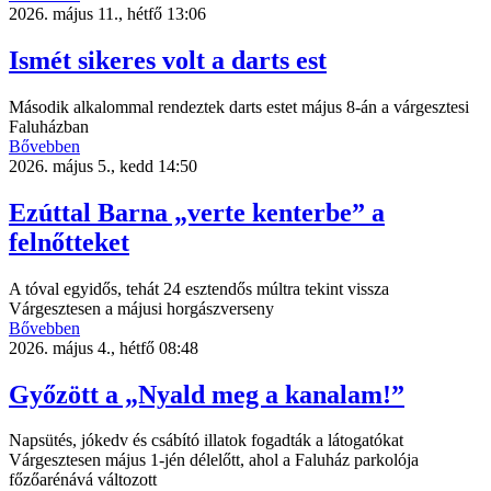
2026. május 11., hétfő 13:06
Ismét sikeres volt a darts est
Második alkalommal rendeztek darts estet május 8-án a várgesztesi
Faluházban
Bővebben
2026. május 5., kedd 14:50
Ezúttal Barna „verte kenterbe” a
felnőtteket
A tóval egyidős, tehát 24 esztendős múltra tekint vissza
Várgesztesen a májusi horgászverseny
Bővebben
2026. május 4., hétfő 08:48
Győzött a „Nyald meg a kanalam!”
Napsütés, jókedv és csábító illatok fogadták a látogatókat
Várgesztesen május 1-jén délelőtt, ahol a Faluház parkolója
főzőarénává változott