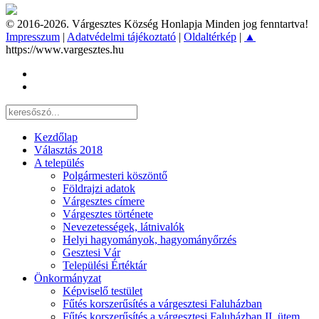
© 2016-2026. Várgesztes Község Honlapja Minden jog fenntartva!
Impresszum
|
Adatvédelmi tájékoztató
|
Oldaltérkép
|
▲
https://www.vargesztes.hu
Kezdőlap
Választás 2018
A település
Polgármesteri köszöntő
Földrajzi adatok
Várgesztes címere
Várgesztes története
Nevezetességek, látnivalók
Helyi hagyományok, hagyományőrzés
Gesztesi Vár
Települési Értéktár
Önkormányzat
Képviselő testület
Fűtés korszerűsítés a várgesztesi Faluházban
Fűtés korszerűsítés a várgesztesi Faluházban II. ütem