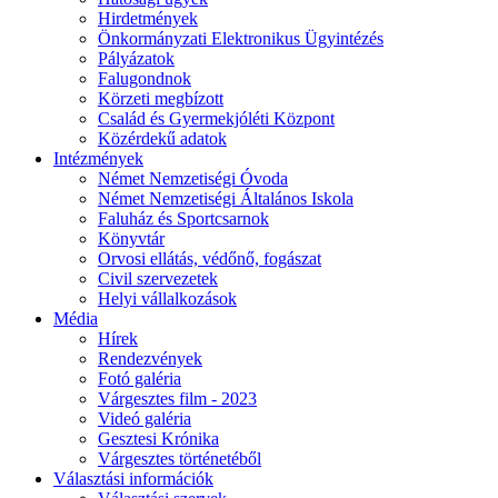
Hirdetmények
Önkormányzati Elektronikus Ügyintézés
Pályázatok
Falugondnok
Körzeti megbízott
Család és Gyermekjóléti Központ
Közérdekű adatok
Intézmények
Német Nemzetiségi Óvoda
Német Nemzetiségi Általános Iskola
Faluház és Sportcsarnok
Könyvtár
Orvosi ellátás, védőnő, fogászat
Civil szervezetek
Helyi vállalkozások
Média
Hírek
Rendezvények
Fotó galéria
Várgesztes film - 2023
Videó galéria
Gesztesi Krónika
Várgesztes történetéből
Választási információk