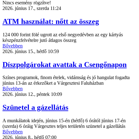
Nincs esemény rögzítve!
2026. június 17., szerda 11:24
ATM használat: nőtt az összeg
124 000 forint fölé ugrott az első negyedévben az egy kártyás
készpénzfelvételre jutó átlagos összeg
Bővebben
2026. június 15., hétfő 10:59
Díszpolgárokat avattak a Csengőnapon
Színes programok, finom ételek, vidámság és jó hangulat fogadta
június 13-án az érkezőket a Várgesztesi Faluházban
Bővebben
2026. június 12., péntek 10:09
Szünetel a gázellátás
A munkálatok idején, június 15-én (hétfő) 6 órától június 17-én
(szerda) 6 óráig Várgesztes teljes területén szünetel a gázellátás
Bővebben
2026. június 8., hétfő 07:00