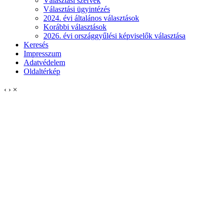
Választási szervek
Választási ügyintézés
2024. évi általános választások
Korábbi választások
2026. évi országgyűlési képviselők választása
Keresés
Impresszum
Adatvédelem
Oldaltérkép
‹
›
×