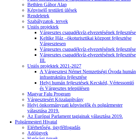
Bethlen Gábor Alap
Képviselő testületi ülések
Rendeletek
Szabályzatok, tervek
Uniós projektek
Várgesztes csapadékvíz-elvezetésének fejlesztése
Keltike Ház –ökoturisztikai központ fejlesztése
Várgesztesen
Várgesztes csapadékvíz-elvezetésének fejlesztése
Várgesztes csapadékvíz-elvezetésének fejlesztése
III.
Uniós projektek 2021-2027
A Várgesztesi Német Nemzetiségi Óvoda humán
infrastruktúra fejlesztése
Helyi humán fejlesztések Kecskéd, Vértessomló
és Várgesztes településen
Magyar Falu Program
Várgesztesért Közalapítvány
Helyi önkormányzati képviselők és polgármester
választása 2019.
Az Európai Parlament tagjainak választása 2019.
Polgármesteri Hivatal
Elérhetőség, ügyfélfogadás
Adóügyek
Hatósági ügyek