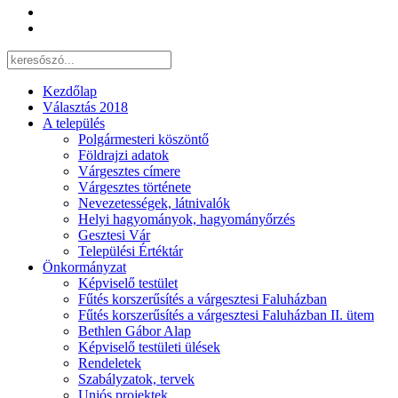
Kezdőlap
Választás 2018
A település
Polgármesteri köszöntő
Földrajzi adatok
Várgesztes címere
Várgesztes története
Nevezetességek, látnivalók
Helyi hagyományok, hagyományőrzés
Gesztesi Vár
Települési Értéktár
Önkormányzat
Képviselő testület
Fűtés korszerűsítés a várgesztesi Faluházban
Fűtés korszerűsítés a várgesztesi Faluházban II. ütem
Bethlen Gábor Alap
Képviselő testületi ülések
Rendeletek
Szabályzatok, tervek
Uniós projektek