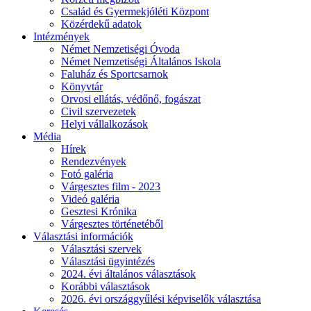
Család és Gyermekjóléti Központ
Közérdekű adatok
Intézmények
Német Nemzetiségi Óvoda
Német Nemzetiségi Általános Iskola
Faluház és Sportcsarnok
Könyvtár
Orvosi ellátás, védőnő, fogászat
Civil szervezetek
Helyi vállalkozások
Média
Hírek
Rendezvények
Fotó galéria
Várgesztes film - 2023
Videó galéria
Gesztesi Krónika
Várgesztes történetéből
Választási információk
Választási szervek
Választási ügyintézés
2024. évi általános választások
Korábbi választások
2026. évi országgyűlési képviselők választása