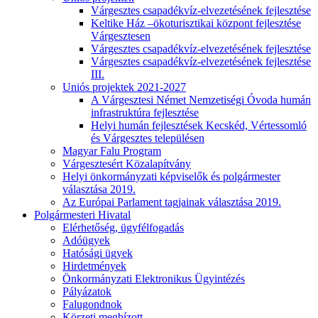
Várgesztes csapadékvíz-elvezetésének fejlesztése
Keltike Ház –ökoturisztikai központ fejlesztése
Várgesztesen
Várgesztes csapadékvíz-elvezetésének fejlesztése
Várgesztes csapadékvíz-elvezetésének fejlesztése
III.
Uniós projektek 2021-2027
A Várgesztesi Német Nemzetiségi Óvoda humán
infrastruktúra fejlesztése
Helyi humán fejlesztések Kecskéd, Vértessomló
és Várgesztes településen
Magyar Falu Program
Várgesztesért Közalapítvány
Helyi önkormányzati képviselők és polgármester
választása 2019.
Az Európai Parlament tagjainak választása 2019.
Polgármesteri Hivatal
Elérhetőség, ügyfélfogadás
Adóügyek
Hatósági ügyek
Hirdetmények
Önkormányzati Elektronikus Ügyintézés
Pályázatok
Falugondnok
Körzeti megbízott