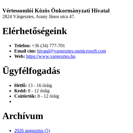
Vértessomlói Közös Önkormányzati Hivatal
2824 Várgesztes, Arany János utca 47.
Elérhetőségeink
Telefon:
+36 (34) 777-701
Email cím:
hivatal@vargesztes.onmicrosoft.com
Web:
https://www.vargesztes.hu
Ügyfélfogadás
Hétfő:
13 - 16 óráig
Kedd:
8 - 12 óráig
Csütörtök:
8 - 12 óráig
Archívum
2026 augusztus (5)