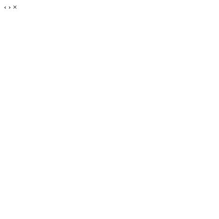
‹
›
×