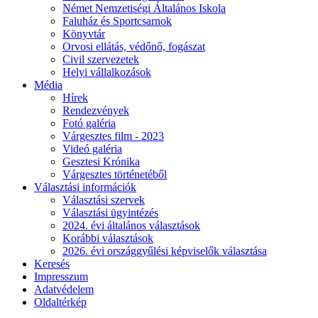
Német Nemzetiségi Általános Iskola
Faluház és Sportcsarnok
Könyvtár
Orvosi ellátás, védőnő, fogászat
Civil szervezetek
Helyi vállalkozások
Média
Hírek
Rendezvények
Fotó galéria
Várgesztes film - 2023
Videó galéria
Gesztesi Krónika
Várgesztes történetéből
Választási információk
Választási szervek
Választási ügyintézés
2024. évi általános választások
Korábbi választások
2026. évi országgyűlési képviselők választása
Keresés
Impresszum
Adatvédelem
Oldaltérkép