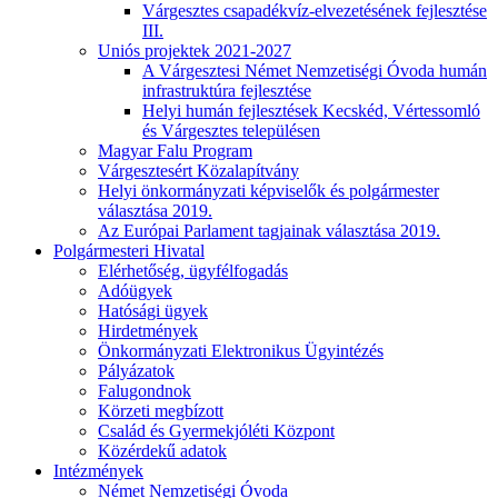
Várgesztes csapadékvíz-elvezetésének fejlesztése
III.
Uniós projektek 2021-2027
A Várgesztesi Német Nemzetiségi Óvoda humán
infrastruktúra fejlesztése
Helyi humán fejlesztések Kecskéd, Vértessomló
és Várgesztes településen
Magyar Falu Program
Várgesztesért Közalapítvány
Helyi önkormányzati képviselők és polgármester
választása 2019.
Az Európai Parlament tagjainak választása 2019.
Polgármesteri Hivatal
Elérhetőség, ügyfélfogadás
Adóügyek
Hatósági ügyek
Hirdetmények
Önkormányzati Elektronikus Ügyintézés
Pályázatok
Falugondnok
Körzeti megbízott
Család és Gyermekjóléti Központ
Közérdekű adatok
Intézmények
Német Nemzetiségi Óvoda