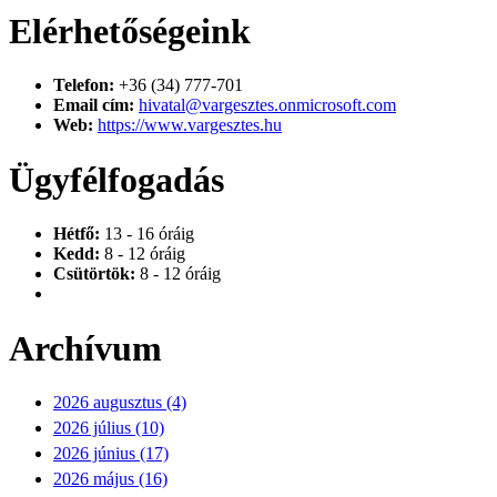
Elérhetőségeink
Telefon:
+36 (34) 777-701
Email cím:
hivatal@vargesztes.onmicrosoft.com
Web:
https://www.vargesztes.hu
Ügyfélfogadás
Hétfő:
13 - 16 óráig
Kedd:
8 - 12 óráig
Csütörtök:
8 - 12 óráig
Archívum
2026 augusztus (4)
2026 július (10)
2026 június (17)
2026 május (16)