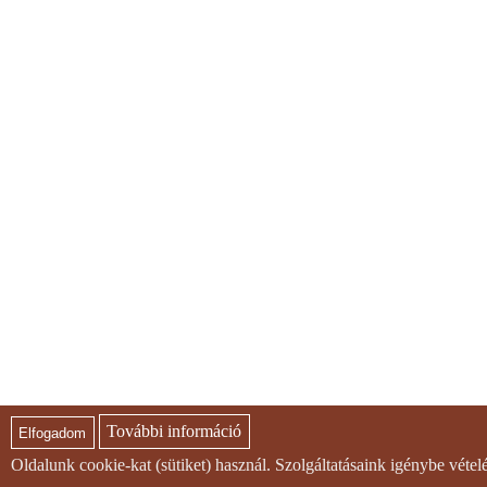
További információ
Elfogadom
Oldalunk cookie-kat (sütiket) használ. Szolgáltatásaink igénybe véte