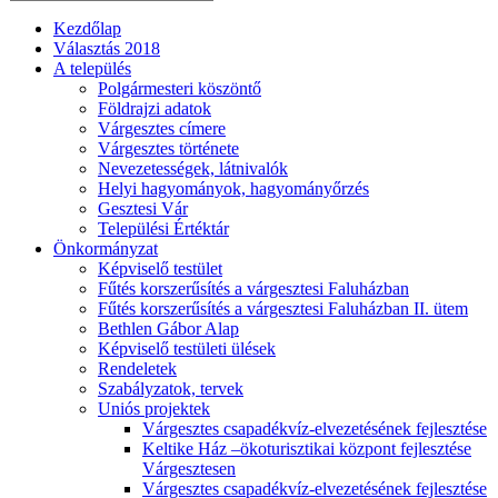
Kezdőlap
Választás 2018
A település
Polgármesteri köszöntő
Földrajzi adatok
Várgesztes címere
Várgesztes története
Nevezetességek, látnivalók
Helyi hagyományok, hagyományőrzés
Gesztesi Vár
Települési Értéktár
Önkormányzat
Képviselő testület
Fűtés korszerűsítés a várgesztesi Faluházban
Fűtés korszerűsítés a várgesztesi Faluházban II. ütem
Bethlen Gábor Alap
Képviselő testületi ülések
Rendeletek
Szabályzatok, tervek
Uniós projektek
Várgesztes csapadékvíz-elvezetésének fejlesztése
Keltike Ház –ökoturisztikai központ fejlesztése
Várgesztesen
Várgesztes csapadékvíz-elvezetésének fejlesztése