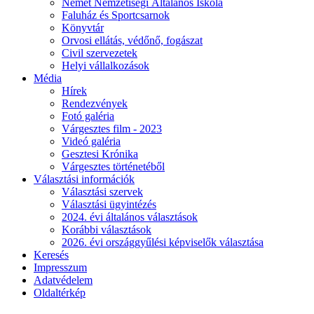
Német Nemzetiségi Általános Iskola
Faluház és Sportcsarnok
Könyvtár
Orvosi ellátás, védőnő, fogászat
Civil szervezetek
Helyi vállalkozások
Média
Hírek
Rendezvények
Fotó galéria
Várgesztes film - 2023
Videó galéria
Gesztesi Krónika
Várgesztes történetéből
Választási információk
Választási szervek
Választási ügyintézés
2024. évi általános választások
Korábbi választások
2026. évi országgyűlési képviselők választása
Keresés
Impresszum
Adatvédelem
Oldaltérkép