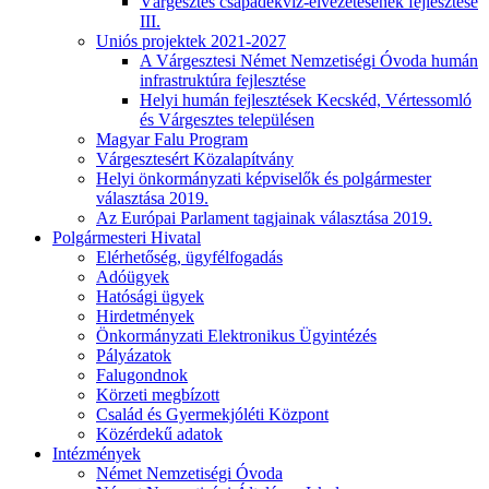
Várgesztes csapadékvíz-elvezetésének fejlesztése
III.
Uniós projektek 2021-2027
A Várgesztesi Német Nemzetiségi Óvoda humán
infrastruktúra fejlesztése
Helyi humán fejlesztések Kecskéd, Vértessomló
és Várgesztes településen
Magyar Falu Program
Várgesztesért Közalapítvány
Helyi önkormányzati képviselők és polgármester
választása 2019.
Az Európai Parlament tagjainak választása 2019.
Polgármesteri Hivatal
Elérhetőség, ügyfélfogadás
Adóügyek
Hatósági ügyek
Hirdetmények
Önkormányzati Elektronikus Ügyintézés
Pályázatok
Falugondnok
Körzeti megbízott
Család és Gyermekjóléti Központ
Közérdekű adatok
Intézmények
Német Nemzetiségi Óvoda