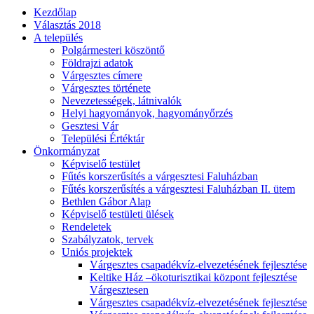
Kezdőlap
Választás 2018
A település
Polgármesteri köszöntő
Földrajzi adatok
Várgesztes címere
Várgesztes története
Nevezetességek, látnivalók
Helyi hagyományok, hagyományőrzés
Gesztesi Vár
Települési Értéktár
Önkormányzat
Képviselő testület
Fűtés korszerűsítés a várgesztesi Faluházban
Fűtés korszerűsítés a várgesztesi Faluházban II. ütem
Bethlen Gábor Alap
Képviselő testületi ülések
Rendeletek
Szabályzatok, tervek
Uniós projektek
Várgesztes csapadékvíz-elvezetésének fejlesztése
Keltike Ház –ökoturisztikai központ fejlesztése
Várgesztesen
Várgesztes csapadékvíz-elvezetésének fejlesztése