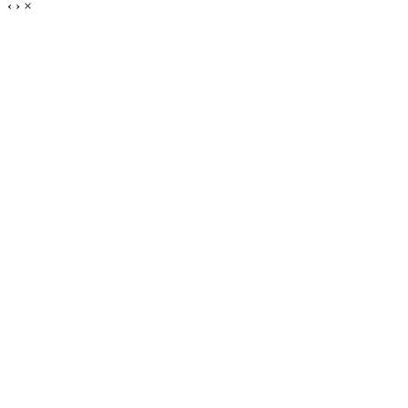
‹
›
×