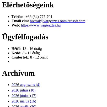
Elérhetőségeink
Telefon:
+36 (34) 777-701
Email cím:
hivatal@vargesztes.onmicrosoft.com
Web:
https://www.vargesztes.hu
Ügyfélfogadás
Hétfő:
13 - 16 óráig
Kedd:
8 - 12 óráig
Csütörtök:
8 - 12 óráig
Archívum
2026 augusztus (4)
2026 július (10)
2026 június (17)
2026 május (16)
2026 április (20)