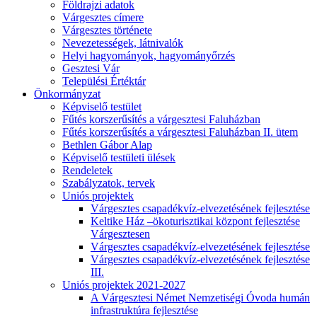
Földrajzi adatok
Várgesztes címere
Várgesztes története
Nevezetességek, látnivalók
Helyi hagyományok, hagyományőrzés
Gesztesi Vár
Települési Értéktár
Önkormányzat
Képviselő testület
Fűtés korszerűsítés a várgesztesi Faluházban
Fűtés korszerűsítés a várgesztesi Faluházban II. ütem
Bethlen Gábor Alap
Képviselő testületi ülések
Rendeletek
Szabályzatok, tervek
Uniós projektek
Várgesztes csapadékvíz-elvezetésének fejlesztése
Keltike Ház –ökoturisztikai központ fejlesztése
Várgesztesen
Várgesztes csapadékvíz-elvezetésének fejlesztése
Várgesztes csapadékvíz-elvezetésének fejlesztése
III.
Uniós projektek 2021-2027
A Várgesztesi Német Nemzetiségi Óvoda humán
infrastruktúra fejlesztése