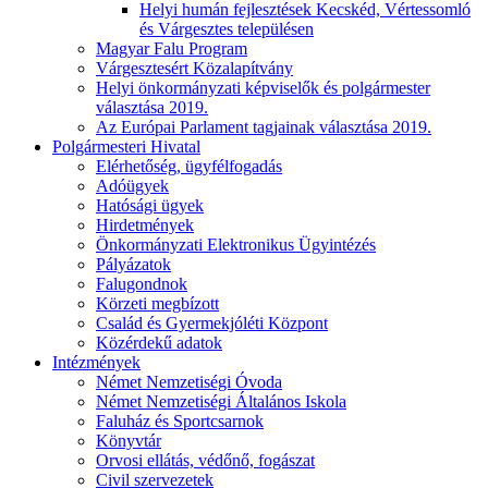
Helyi humán fejlesztések Kecskéd, Vértessomló
és Várgesztes településen
Magyar Falu Program
Várgesztesért Közalapítvány
Helyi önkormányzati képviselők és polgármester
választása 2019.
Az Európai Parlament tagjainak választása 2019.
Polgármesteri Hivatal
Elérhetőség, ügyfélfogadás
Adóügyek
Hatósági ügyek
Hirdetmények
Önkormányzati Elektronikus Ügyintézés
Pályázatok
Falugondnok
Körzeti megbízott
Család és Gyermekjóléti Központ
Közérdekű adatok
Intézmények
Német Nemzetiségi Óvoda
Német Nemzetiségi Általános Iskola
Faluház és Sportcsarnok
Könyvtár
Orvosi ellátás, védőnő, fogászat
Civil szervezetek