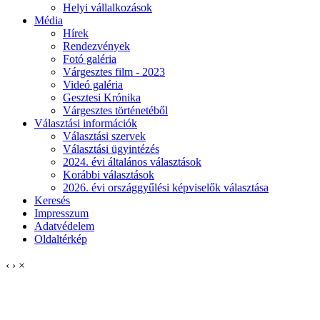
Helyi vállalkozások
Média
Hírek
Rendezvények
Fotó galéria
Várgesztes film - 2023
Videó galéria
Gesztesi Krónika
Várgesztes történetéből
Választási információk
Választási szervek
Választási ügyintézés
2024. évi általános választások
Korábbi választások
2026. évi országgyűlési képviselők választása
Keresés
Impresszum
Adatvédelem
Oldaltérkép
‹
›
×