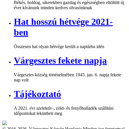
Békés, boldog, sikerekben gazdag és egészségben eltöltött új
évet kívánunk minden kedves olvasónknak
Hat hosszú hétvége 2021-
ben
Összesen hat olyan hétvége került a naptárba idén
Várgesztes fekete napja
Várgesztes község történelmében 1945. jan. 6. napja fekete
nap volt
Tájékoztató
A 2021. évi szelektív-, zöld- és fenyőhulladék szállítási
időpontokat tekintheti meg
© 2016-2026. Várgesztes Község Honlapja Minden jog fenntartva!