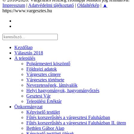
Impresszum
|
Adatvédelmi tájékoztató
|
Oldaltérkép
|
▲
https://www.vargesztes.hu
Kezdőlap
Választás 2018
A település
Polgármesteri köszöntő
Földrajzi adatok
Várgesztes címere
Várgesztes története
Nevezetességek, látnivalók
Helyi hagyományok, hagyományőrzés
Gesztesi Vár
Települési Értéktár
Önkormányzat
Képviselő testület
Fűtés korszerűsítés a várgesztesi Faluházban
Fűtés korszerűsítés a várgesztesi Faluházban II. ütem
Bethlen Gábor Alap
Képviselő testületi ülések