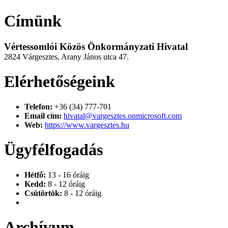
Címünk
Vértessomlói Közös Önkormányzati Hivatal
2824 Várgesztes, Arany János utca 47.
Elérhetőségeink
Telefon:
+36 (34) 777-701
Email cím:
hivatal@vargesztes.onmicrosoft.com
Web:
https://www.vargesztes.hu
Ügyfélfogadás
Hétfő:
13 - 16 óráig
Kedd:
8 - 12 óráig
Csütörtök:
8 - 12 óráig
Archívum