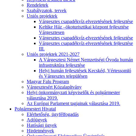
Rendeletek
Szabályzatok, tervek
Uniós projektek
Várgesztes csapadékvíz-elvezetésének fejlesztése
Keltike Ház –ökoturisztikai központ fejlesztése
Várgesztesen
Várgesztes csapadékvíz-elvezetésének fejlesztése
Várgesztes csapadékvíz-elvezetésének fejlesztése
III.
Uniós projektek 2021-2027
A Várgesztesi Német Nemzetiségi Óvoda humán
infrastruktúra fejlesztése
Helyi humán fejlesztések Kecskéd, Vértessomló
és Várgesztes településen
Magyar Falu Program
Várgesztesért Közalapítvány
Helyi önkormányzati képviselők és polgármester
választása 2019.
Az Európai Parlament tagjainak választása 2019.
Polgármesteri Hivatal
Elérhetőség, ügyfélfogadás
Adóügyek
Hatósági ügyek
Hirdetmények