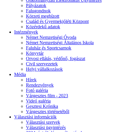
Önkormányzati Elektronikus Ügyintézés
Pályázatok
Falugondnok
Körzeti megbízott
Család és Gyermekjóléti Központ
Közérdekű adatok
Intézmények
Német Nemzetiségi Óvoda
Német Nemzetiségi Általános Iskola
Faluház és Sportcsarnok
Könyvtár
Orvosi ellátás, védőnő, fogászat
Civil szervezetek
Helyi vállalkozások
Média
Hírek
Rendezvények
Fotó galéria
Várgesztes film - 2023
Videó galéria
Gesztesi Krónika
Várgesztes történetéből
Választási információk
Választási szervek
Választási ügyintézés