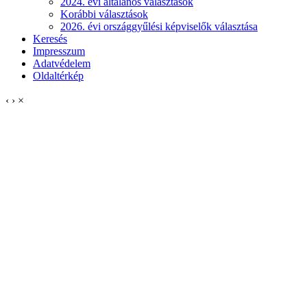
2024. évi általános választások
Korábbi választások
2026. évi országgyűlési képviselők választása
Keresés
Impresszum
Adatvédelem
Oldaltérkép
‹
›
×