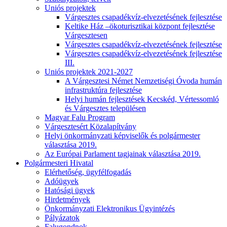
Uniós projektek
Várgesztes csapadékvíz-elvezetésének fejlesztése
Keltike Ház –ökoturisztikai központ fejlesztése
Várgesztesen
Várgesztes csapadékvíz-elvezetésének fejlesztése
Várgesztes csapadékvíz-elvezetésének fejlesztése
III.
Uniós projektek 2021-2027
A Várgesztesi Német Nemzetiségi Óvoda humán
infrastruktúra fejlesztése
Helyi humán fejlesztések Kecskéd, Vértessomló
és Várgesztes településen
Magyar Falu Program
Várgesztesért Közalapítvány
Helyi önkormányzati képviselők és polgármester
választása 2019.
Az Európai Parlament tagjainak választása 2019.
Polgármesteri Hivatal
Elérhetőség, ügyfélfogadás
Adóügyek
Hatósági ügyek
Hirdetmények
Önkormányzati Elektronikus Ügyintézés
Pályázatok
Falugondnok