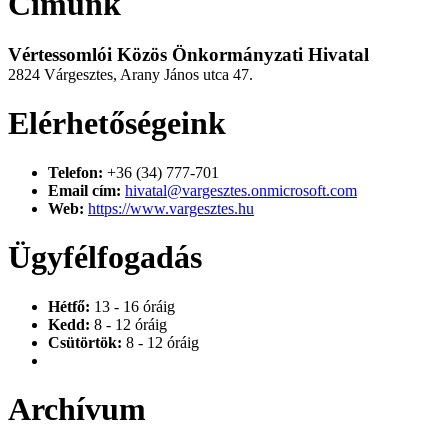
Címünk
Vértessomlói Közös Önkormányzati Hivatal
2824 Várgesztes, Arany János utca 47.
Elérhetőségeink
Telefon:
+36 (34) 777-701
Email cím:
hivatal@vargesztes.onmicrosoft.com
Web:
https://www.vargesztes.hu
Ügyfélfogadás
Hétfő:
13 - 16 óráig
Kedd:
8 - 12 óráig
Csütörtök:
8 - 12 óráig
Archívum