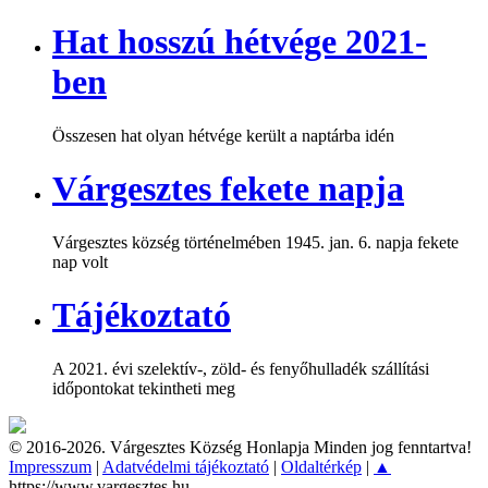
Hat hosszú hétvége 2021-
ben
Összesen hat olyan hétvége került a naptárba idén
Várgesztes fekete napja
Várgesztes község történelmében 1945. jan. 6. napja fekete
nap volt
Tájékoztató
A 2021. évi szelektív-, zöld- és fenyőhulladék szállítási
időpontokat tekintheti meg
© 2016-2026. Várgesztes Község Honlapja Minden jog fenntartva!
Impresszum
|
Adatvédelmi tájékoztató
|
Oldaltérkép
|
▲
https://www.vargesztes.hu