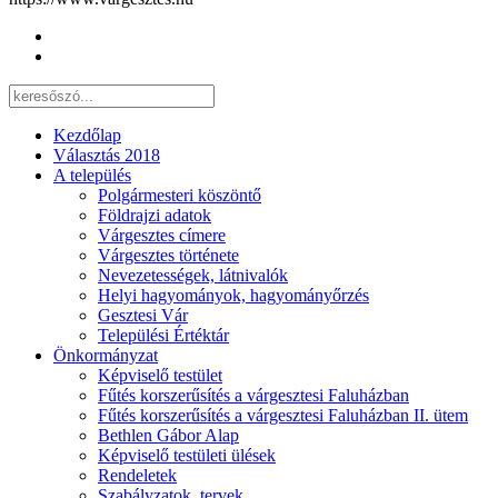
Kezdőlap
Választás 2018
A település
Polgármesteri köszöntő
Földrajzi adatok
Várgesztes címere
Várgesztes története
Nevezetességek, látnivalók
Helyi hagyományok, hagyományőrzés
Gesztesi Vár
Települési Értéktár
Önkormányzat
Képviselő testület
Fűtés korszerűsítés a várgesztesi Faluházban
Fűtés korszerűsítés a várgesztesi Faluházban II. ütem
Bethlen Gábor Alap
Képviselő testületi ülések
Rendeletek
Szabályzatok, tervek