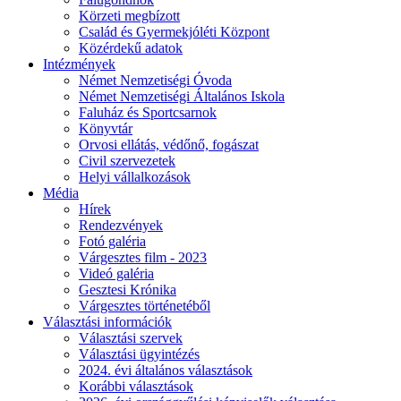
Körzeti megbízott
Család és Gyermekjóléti Központ
Közérdekű adatok
Intézmények
Német Nemzetiségi Óvoda
Német Nemzetiségi Általános Iskola
Faluház és Sportcsarnok
Könyvtár
Orvosi ellátás, védőnő, fogászat
Civil szervezetek
Helyi vállalkozások
Média
Hírek
Rendezvények
Fotó galéria
Várgesztes film - 2023
Videó galéria
Gesztesi Krónika
Várgesztes történetéből
Választási információk
Választási szervek
Választási ügyintézés
2024. évi általános választások
Korábbi választások