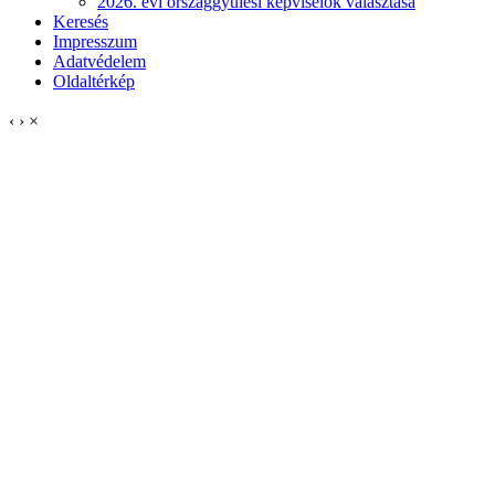
2026. évi országgyűlési képviselők választása
Keresés
Impresszum
Adatvédelem
Oldaltérkép
‹
›
×