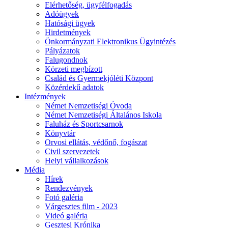
Elérhetőség, ügyfélfogadás
Adóügyek
Hatósági ügyek
Hirdetmények
Önkormányzati Elektronikus Ügyintézés
Pályázatok
Falugondnok
Körzeti megbízott
Család és Gyermekjóléti Központ
Közérdekű adatok
Intézmények
Német Nemzetiségi Óvoda
Német Nemzetiségi Általános Iskola
Faluház és Sportcsarnok
Könyvtár
Orvosi ellátás, védőnő, fogászat
Civil szervezetek
Helyi vállalkozások
Média
Hírek
Rendezvények
Fotó galéria
Várgesztes film - 2023
Videó galéria
Gesztesi Krónika