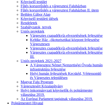
Képviselő testület
Fűtés korszerűsítés a várgesztesi Faluházban
Fűtés korszerűsítés a várgesztesi Faluházban II. ütem
Bethlen Gábor Alap
Képviselő testületi ülések
Rendeletek
Szabályzatok, tervek
Uniós projektek
Várgesztes csapadékvíz-elvezetésének fejlesztése
Keltike Ház –ökoturisztikai központ fejlesztése
Várgesztesen
Várgesztes csapadékvíz-elvezetésének fejlesztése
Várgesztes csapadékvíz-elvezetésének fejlesztése
III.
Uniós projektek 2021-2027
A Várgesztesi Német Nemzetiségi Óvoda humán
infrastruktúra fejlesztése
Helyi humán fejlesztések Kecskéd, Vértessomló
és Várgesztes településen
Magyar Falu Program
Várgesztesért Közalapítvány
Helyi önkormányzati képviselők és polgármester
választása 2019.
Az Európai Parlament tagjainak választása 2019.
Polgármesteri Hivatal