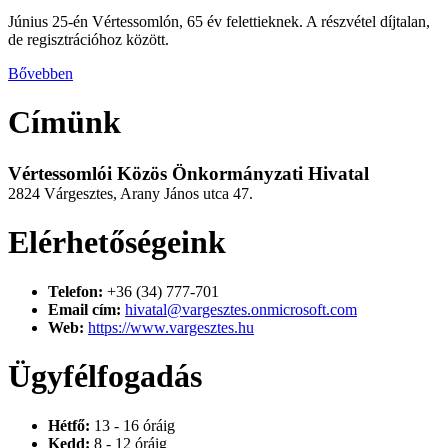
Június 25-én Vértessomlón, 65 év felettieknek. A részvétel díjtalan,
de regisztrációhoz között.
Bővebben
Címünk
Vértessomlói Közös Önkormányzati Hivatal
2824 Várgesztes, Arany János utca 47.
Elérhetőségeink
Telefon:
+36 (34) 777-701
Email cím:
hivatal@vargesztes.onmicrosoft.com
Web:
https://www.vargesztes.hu
Ügyfélfogadás
Hétfő:
13 - 16 óráig
Kedd:
8 - 12 óráig