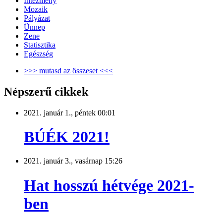
Intézmény
Mozaik
Pályázat
Ünnep
Zene
Statisztika
Egészség
>>> mutasd az összeset <<<
Népszerű cikkek
2021. január 1., péntek 00:01
BÚÉK 2021!
2021. január 3., vasárnap 15:26
Hat hosszú hétvége 2021-
ben