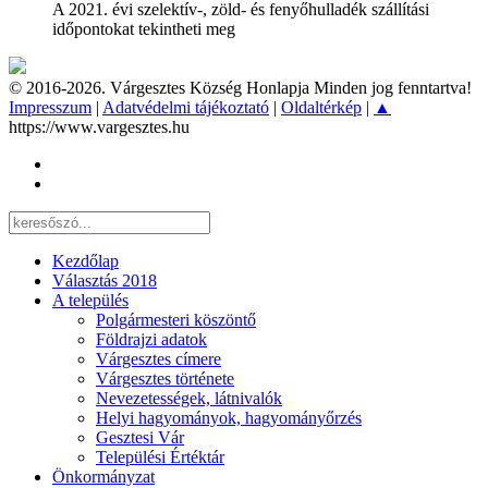
A 2021. évi szelektív-, zöld- és fenyőhulladék szállítási
időpontokat tekintheti meg
© 2016-2026. Várgesztes Község Honlapja Minden jog fenntartva!
Impresszum
|
Adatvédelmi tájékoztató
|
Oldaltérkép
|
▲
https://www.vargesztes.hu
Kezdőlap
Választás 2018
A település
Polgármesteri köszöntő
Földrajzi adatok
Várgesztes címere
Várgesztes története
Nevezetességek, látnivalók
Helyi hagyományok, hagyományőrzés
Gesztesi Vár
Települési Értéktár
Önkormányzat