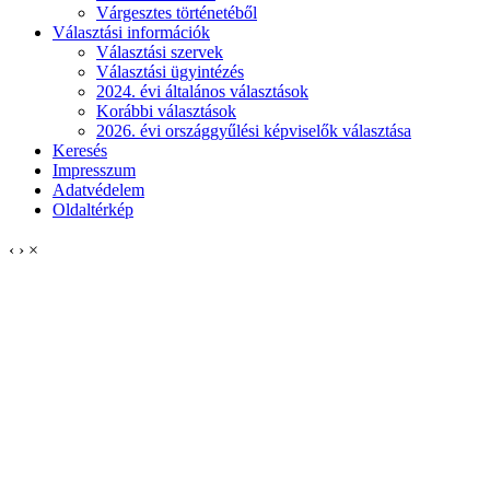
Várgesztes történetéből
Választási információk
Választási szervek
Választási ügyintézés
2024. évi általános választások
Korábbi választások
2026. évi országgyűlési képviselők választása
Keresés
Impresszum
Adatvédelem
Oldaltérkép
‹
›
×