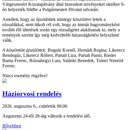
Várgesztesért Közalapítvány által biztosított növényeket október 9-
én helyezték földbe a Polgármesteri Hivatal udvarán.
Amellett, hogy az újszülöttek mintegy köszöntve lettek a
rózsafákkal, nem titkolt cél volt, hogy az immár hagyományként
tovább élő ültetések során egy rózsaligetet alakítsanak ki, mely a
remények szerint így még kedveltebb házasságkötési helyszínné
válik.
A köszöntött újszülöttek:
Bognár Kornél, Hernádi Regina, Likerecz
Bendegúz, Likerecz Róbert, Partali Liza, Partali Panni, Rieder
Barna Ferenc, Rózsahegyi Lara, Salánki Benedek, Tolner Nimród
Ferenc.
Nincs esemény rögzítve!
Háziorvosi rendelés
2026. augusztus 6., csütörtök 06:06
Augusztus 24-től 28-áig változik a rendelési idő.
Bővebben