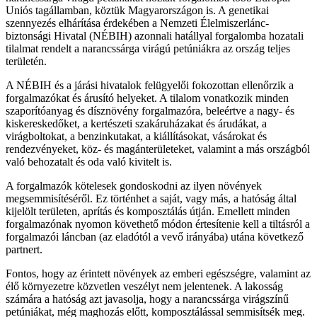
Uniós tagállamban, köztük Magyarországon is. A genetikai
szennyezés elhárítása érdekében a Nemzeti Élelmiszerlánc-
biztonsági Hivatal (NÉBIH) azonnali hatállyal forgalomba hozatali
tilalmat rendelt a narancssárga virágú petúniákra az ország teljes
területén.
A NÉBIH és a járási hivatalok felügyelői fokozottan ellenőrzik a
forgalmazókat és árusító helyeket. A tilalom vonatkozik minden
szaporítóanyag és dísznövény forgalmazóra, beleértve a nagy- és
kiskereskedőket, a kertészeti szakáruházakat és árudákat, a
virágboltokat, a benzinkutakat, a kiállításokat, vásárokat és
rendezvényeket, köz- és magánterületeket, valamint a más országból
való behozatalt és oda való kivitelt is.
A forgalmazók kötelesek gondoskodni az ilyen növények
megsemmisítéséről. Ez történhet a saját, vagy más, a hatóság által
kijelölt területen, aprítás és komposztálás útján. Emellett minden
forgalmazónak nyomon követhető módon értesítenie kell a tiltásról a
forgalmazói láncban (az eladótól a vevő irányába) utána következő
partnert.
Fontos, hogy az érintett növények az emberi egészségre, valamint az
élő környezetre közvetlen veszélyt nem jelentenek. A lakosság
számára a hatóság azt javasolja, hogy a narancssárga virágszínű
petúniákat, még maghozás előtt, komposztálással semmisítsék meg.