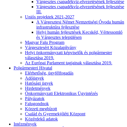
Várgesztes csapadékvíz-elvezetésének fejlesztése
Várgesztes csapadékvíz-elvezetésének fejlesztése
III.
Uniós projektek 2021-2027
A Várgesztesi Német Nemzetiségi Óvoda humán
infrastruktúra fejlesztése
Helyi humán fejlesztések Kecskéd, Vértessomló
és Várgesztes településen
Magyar Falu Program
Várgesztesért Közalapítvány
Helyi önkormányzati képviselők és polgármester
választása 2019.
Az Európai Parlament tagjainak választása 2019.
Polgármesteri Hivatal
Elérhetőség, ügyfélfogadás
Adóügyek
Hatósági ügyek
Hirdetmények
Önkormányzati Elektronikus Ügyintézés
Pályázatok
Falugondnok
Körzeti megbízott
Család és Gyermekjóléti Központ
Közérdekű adatok
Intézmények