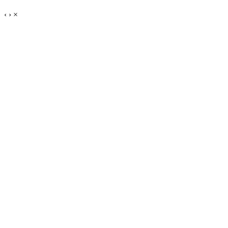
‹
›
×