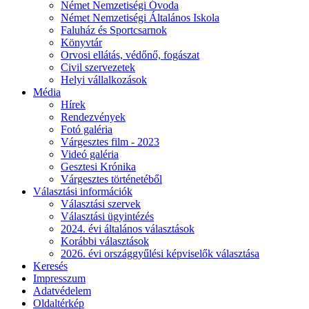
Német Nemzetiségi Óvoda
Német Nemzetiségi Általános Iskola
Faluház és Sportcsarnok
Könyvtár
Orvosi ellátás, védőnő, fogászat
Civil szervezetek
Helyi vállalkozások
Média
Hírek
Rendezvények
Fotó galéria
Várgesztes film - 2023
Videó galéria
Gesztesi Krónika
Várgesztes történetéből
Választási információk
Választási szervek
Választási ügyintézés
2024. évi általános választások
Korábbi választások
2026. évi országgyűlési képviselők választása
Keresés
Impresszum
Adatvédelem
Oldaltérkép