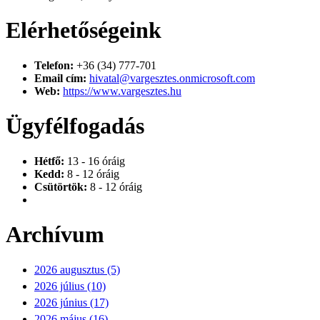
Elérhetőségeink
Telefon:
+36 (34) 777-701
Email cím:
hivatal@vargesztes.onmicrosoft.com
Web:
https://www.vargesztes.hu
Ügyfélfogadás
Hétfő:
13 - 16 óráig
Kedd:
8 - 12 óráig
Csütörtök:
8 - 12 óráig
Archívum
2026 augusztus (5)
2026 július (10)
2026 június (17)
2026 május (16)