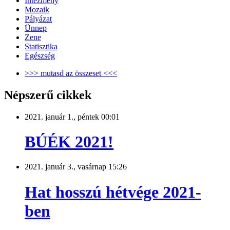
Intézmény
Mozaik
Pályázat
Ünnep
Zene
Statisztika
Egészség
>>> mutasd az összeset <<<
Népszerű cikkek
2021. január 1., péntek 00:01
BÚÉK 2021!
2021. január 3., vasárnap 15:26
Hat hosszú hétvége 2021-
ben