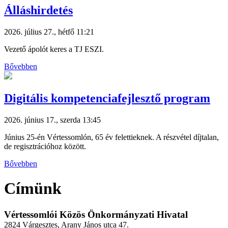
Álláshirdetés
2026. július 27., hétfő 11:21
Vezető ápolót keres a TJ ESZI.
Bővebben
Digitális kompetenciafejlesztő program
2026. június 17., szerda 13:45
Június 25-én Vértessomlón, 65 év felettieknek. A részvétel díjtalan,
de regisztrációhoz között.
Bővebben
Címünk
Vértessomlói Közös Önkormányzati Hivatal
2824 Várgesztes, Arany János utca 47.