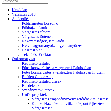
Kezdőlap
Választás 2018
A település
Polgármesteri köszöntő
Földrajzi adatok
Várgesztes címere
Várgesztes története
Nevezetességek, látnivalók
Helyi hagyományok, hagyományőrzés
Gesztesi Vár
Települési Értéktár
Önkormányzat
Képviselő testület
Fűtés korszerűsítés a várgesztesi Faluházban
Fűtés korszerűsítés a várgesztesi Faluházban II. ütem
Bethlen Gábor Alap
Képviselő testületi ülések
Rendeletek
Szabályzatok, tervek
Uniós projektek
Várgesztes csapadékvíz-elvezetésének fejlesztése
Keltike Ház –ökoturisztikai központ fejlesztése
Várgesztesen