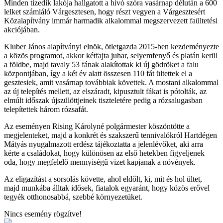
Minden tizedik lakója hallgatott a hívó szóra vasárnap délután a 600
lelket számláló Várgesztesen, hogy részt vegyen a Várgesztesért
Közalapítvány immár harmadik alkalommal megszervezett faültetési
akciójában.
Kluber János alapítványi elnök, ötletgazda 2015-ben kezdeményezte
a közös programot, akkor kétfajta juhar, selyemfenyő és platán kerül
a földbe, majd tavaly 53 fának alakítottak ki új gödröket a falu
központjában, így a két év alatt összesen 110 fát ültettek el a
gesztesiek, amit vasárnap továbbiak követtek. A mostani alkalommal
az új telepítés mellett, az elszáradt, kipusztult fákat is pótolták, az
elmúlt időszak újszülöttjeinek tiszteletére pedig a rózsalugasban
telepítettek három rózsafát.
Az eseményen Rising Károlyné polgármester köszöntötte a
megjelenteket, majd a konkrét és szakszerű tennivalókról Hartdégen
Mátyás nyugalmazott erdész tájékoztatta a jelenlévőket, aki arra
kérte a családokat, hogy különösen az első hetekben figyeljenek
oda, hogy megfelelő mennyiségű vizet kapjanak a növények.
Az eligazítást a sorsolás követte, ahol eldőlt, ki, mit és hol ültet,
majd munkába álltak idősek, fiatalok egyaránt, hogy közös erővel
tegyék otthonosabbá, szebbé környezetüket.
Nincs esemény rögzítve!