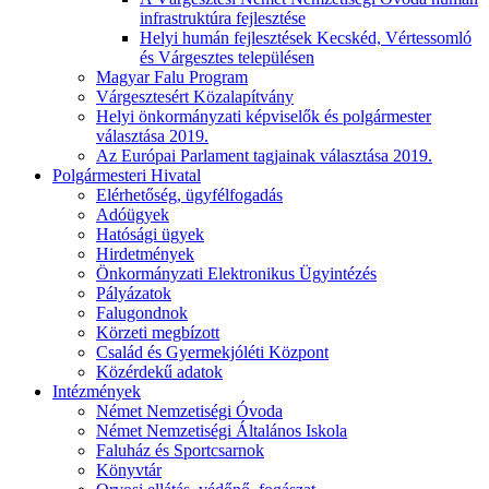
infrastruktúra fejlesztése
Helyi humán fejlesztések Kecskéd, Vértessomló
és Várgesztes településen
Magyar Falu Program
Várgesztesért Közalapítvány
Helyi önkormányzati képviselők és polgármester
választása 2019.
Az Európai Parlament tagjainak választása 2019.
Polgármesteri Hivatal
Elérhetőség, ügyfélfogadás
Adóügyek
Hatósági ügyek
Hirdetmények
Önkormányzati Elektronikus Ügyintézés
Pályázatok
Falugondnok
Körzeti megbízott
Család és Gyermekjóléti Központ
Közérdekű adatok
Intézmények
Német Nemzetiségi Óvoda
Német Nemzetiségi Általános Iskola
Faluház és Sportcsarnok
Könyvtár