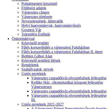
Polgármesteri köszöntő
Földrajzi adatok
Várgesztes címere
Várgesztes története
Nevezetességek, látnivalók
Helyi hagyományok, hagyományőrzés
Gesztesi Vár
Települési Értéktár
Önkormányzat
Képviselő testület
Fűtés korszerűsítés a várgesztesi Faluházban
Fűtés korszerűsítés a várgesztesi Faluházban II. ütem
Bethlen Gábor Alap
Képviselő testületi ülések
Rendeletek
Szabályzatok, tervek
Uniós projektek
Várgesztes csapadékvíz-elvezetésének fejlesztése
Keltike Ház –ökoturisztikai központ fejlesztése
Várgesztesen
Várgesztes csapadékvíz-elvezetésének fejlesztése
Várgesztes csapadékvíz-elvezetésének fejlesztése
III.
Uniós projektek 2021-2027
A Várgesztesi Német Nemzetiségi Óvoda humán