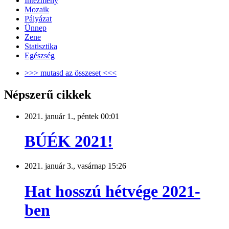
Intézmény
Mozaik
Pályázat
Ünnep
Zene
Statisztika
Egészség
>>> mutasd az összeset <<<
Népszerű cikkek
2021. január 1., péntek 00:01
BÚÉK 2021!
2021. január 3., vasárnap 15:26
Hat hosszú hétvége 2021-
ben