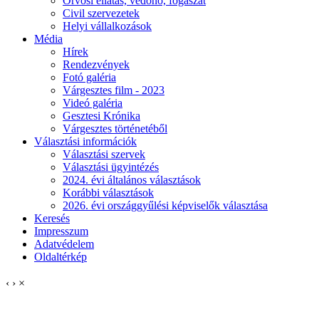
Orvosi ellátás, védőnő, fogászat
Civil szervezetek
Helyi vállalkozások
Média
Hírek
Rendezvények
Fotó galéria
Várgesztes film - 2023
Videó galéria
Gesztesi Krónika
Várgesztes történetéből
Választási információk
Választási szervek
Választási ügyintézés
2024. évi általános választások
Korábbi választások
2026. évi országgyűlési képviselők választása
Keresés
Impresszum
Adatvédelem
Oldaltérkép
‹
›
×