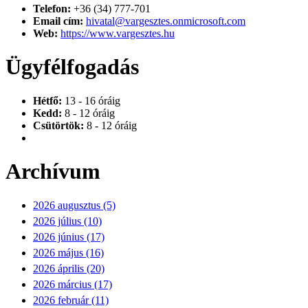
Telefon:
+36 (34) 777-701
Email cím:
hivatal@vargesztes.onmicrosoft.com
Web:
https://www.vargesztes.hu
Ügyfélfogadás
Hétfő:
13 - 16 óráig
Kedd:
8 - 12 óráig
Csütörtök:
8 - 12 óráig
Archívum
2026 augusztus (5)
2026 július (10)
2026 június (17)
2026 május (16)
2026 április (20)
2026 március (17)
2026 február (11)