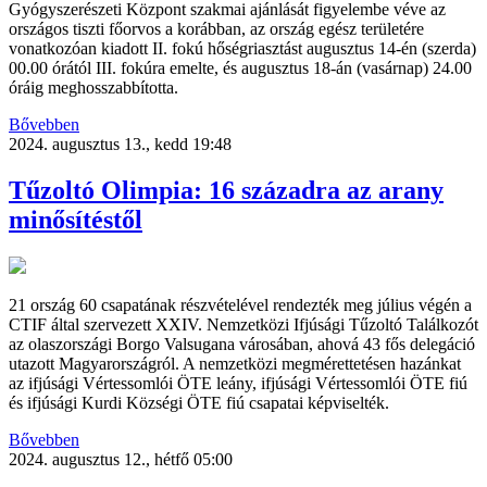
Gyógyszerészeti Központ szakmai ajánlását figyelembe véve az
országos tiszti főorvos a korábban, az ország egész területére
vonatkozóan kiadott II. fokú hőségriasztást augusztus 14-én (szerda)
00.00 órától III. fokúra emelte, és augusztus 18-án (vasárnap) 24.00
óráig meghosszabbította.
Bővebben
2024. augusztus 13., kedd 19:48
Tűzoltó Olimpia: 16 századra az arany
minősítéstől
21 ország 60 csapatának részvételével rendezték meg július végén a
CTIF által szervezett XXIV. Nemzetközi Ifjúsági Tűzoltó Találkozót
az olaszországi Borgo Valsugana városában, ahová 43 fős delegáció
utazott Magyarországról. A nemzetközi megmérettetésen hazánkat
az ifjúsági Vértessomlói ÖTE leány, ifjúsági Vértessomlói ÖTE fiú
és ifjúsági Kurdi Községi ÖTE fiú csapatai képviselték.
Bővebben
2024. augusztus 12., hétfő 05:00