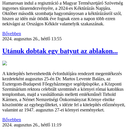
Hamarosan indul a regisztráció a Magyar Természetjáró Szövetség
ingyenes túrarendezvényére, a 2024-es Kéktúrázás Napjára.
Október második szombatja hagyományosan a kéktúrázásról szól,
hiszen az idén már ötödik éve fognak ezen a napon több ezren
nekivágni az Országos Kékkör valamelyik szakaszának.
Bővebben
2024. augusztus 26., hétfő 13:55
Utánuk dobtak egy batyut az ablakon...
A kitelepítés hetvenhetedik évfordulójára rendezett megemlékezés
kezdeteként augusztus 25-én Dr. Martos Levente Balázs, az
Esztergom-Budapesti Főegyházmegye segédpüspöke, a Központi
Szeminárium rektora celebrált szentmisét a környei római katolikus
templomban, majd a vasútállomás melletti emlékműnél Tirhold
Kármen, a Német Nemzetiségi Önkormányzat Környe elnöke
köszöntötte az egybegyűlteket, s idézte fel a kitelepítés előzményeit,
valamint az 1947. augusztus 27-ei környei eseményeket.
Bővebben
2024. augusztus 26., hétfő 11:19