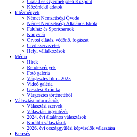
Család és Gyermekjóléti Központ
Közérdekű adatok
Intézmények
Német Nemzetiségi Óvoda
Német Nemzetiségi Általános Iskola
Faluház és Sportcsarnok
Könyvtár
Orvosi ellátás, védőnő, fogászat
Civil szervezetek
Helyi vállalkozások
Média
Hírek
Rendezvények
Fotó galéria
Várgesztes film - 2023
Videó galéria
Gesztesi Krónika
Várgesztes történetéből
Választási információk
Választási szervek
Választási ügyintézés
2024. évi általános választások
Korábbi választások
2026. évi országgyűlési képviselők választása
Keresés