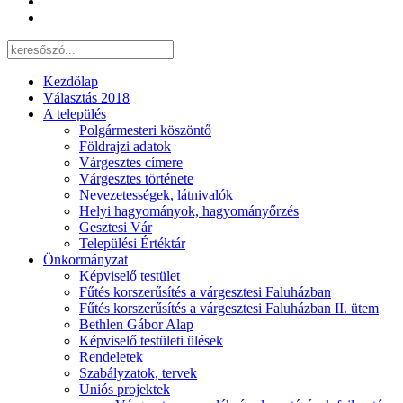
Kezdőlap
Választás 2018
A település
Polgármesteri köszöntő
Földrajzi adatok
Várgesztes címere
Várgesztes története
Nevezetességek, látnivalók
Helyi hagyományok, hagyományőrzés
Gesztesi Vár
Települési Értéktár
Önkormányzat
Képviselő testület
Fűtés korszerűsítés a várgesztesi Faluházban
Fűtés korszerűsítés a várgesztesi Faluházban II. ütem
Bethlen Gábor Alap
Képviselő testületi ülések
Rendeletek
Szabályzatok, tervek
Uniós projektek