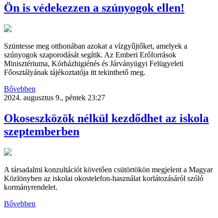
Ön is védekezzen a szúnyogok ellen!
Szüntesse meg otthonában azokat a vízgyűjtőket, amelyek a
szúnyogok szaporodását segítik. Az Emberi Erőforrások
Minisztériuma, Kórházhigiénés és Járványügyi Felügyeleti
Főosztályának tájékoztatója itt tekinthető meg.
Bővebben
2024. augusztus 9., péntek 23:27
Okoseszközök nélkül kezdődhet az iskola
szeptemberben
A társadalmi konzultációt követően csütörtökön megjelent a Magyar
Közlönyben az iskolai okostelefon-használat korlátozásáról szóló
kormányrendelet.
Bővebben