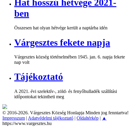
Hat hosszú hétvége 2021-
ben
Összesen hat olyan hétvége került a naptárba idén
Várgesztes fekete napja
Várgesztes község történelmében 1945. jan. 6. napja fekete
nap volt
Tájékoztató
A 2021. évi szelektív-, zöld- és fenyőhulladék szállítási
időpontokat tekintheti meg
© 2016-2026. Várgesztes Község Honlapja Minden jog fenntartva!
Impresszum
|
Adatvédelmi tájékoztató
|
Oldaltérkép
|
▲
https://www.vargesztes.hu