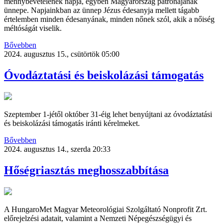
mennybevételének napja, egyben Magyarország patrónájának
ünnepe. Napjainkban az ünnep Jézus édesanyja mellett tágabb
értelemben minden édesanyának, minden nőnek szól, akik a nőiség
méltóságát viselik.
Bővebben
2024. augusztus 15., csütörtök 05:00
Óvodáztatási és beiskolázási támogatás
Szeptember 1-jétől október 31-éig lehet benyújtani az óvodáztatási
és beiskolázási támogatás iránti kérelmeket.
Bővebben
2024. augusztus 14., szerda 20:33
Hőségriasztás meghosszabbítása
A HungaroMet Magyar Meteorológiai Szolgáltató Nonprofit Zrt.
előrejelzési adatait, valamint a Nemzeti Népegészségügyi és