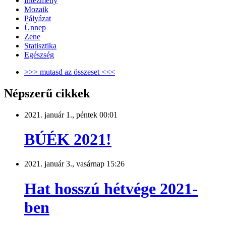
Intézmény
Mozaik
Pályázat
Ünnep
Zene
Statisztika
Egészség
>>> mutasd az összeset <<<
Népszerű cikkek
2021. január 1., péntek 00:01
BÚÉK 2021!
2021. január 3., vasárnap 15:26
Hat hosszú hétvége 2021-
ben