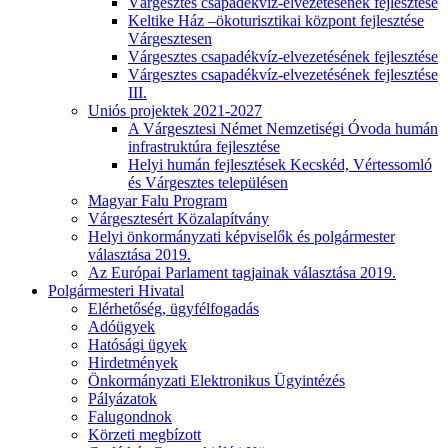
Várgesztes csapadékvíz-elvezetésének fejlesztése
Keltike Ház –ökoturisztikai központ fejlesztése
Várgesztesen
Várgesztes csapadékvíz-elvezetésének fejlesztése
Várgesztes csapadékvíz-elvezetésének fejlesztése
III.
Uniós projektek 2021-2027
A Várgesztesi Német Nemzetiségi Óvoda humán
infrastruktúra fejlesztése
Helyi humán fejlesztések Kecskéd, Vértessomló
és Várgesztes településen
Magyar Falu Program
Várgesztesért Közalapítvány
Helyi önkormányzati képviselők és polgármester
választása 2019.
Az Európai Parlament tagjainak választása 2019.
Polgármesteri Hivatal
Elérhetőség, ügyfélfogadás
Adóügyek
Hatósági ügyek
Hirdetmények
Önkormányzati Elektronikus Ügyintézés
Pályázatok
Falugondnok
Körzeti megbízott