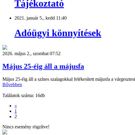
Tájékoztató
2021. január 5., kedd 11:40
Adóügyi könnyítések
2026. május 2., szombat 07:52
Május 25-éig áll a májusfa
Május 25-éig áll a színes szalagokkal felékesített májusfa a várgesztes
Bővebben
Találatok száma: 16db
«
1
2
Nincs esemény rögzítve!