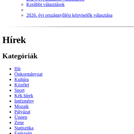
Korábbi választások
2026. évi országgyűlési képviselők választása
Hírek
Kategóriák
Hír
Önkormányzat
Kultúra
Közélet
Sport
Kék hírek
Intézmény
Mozaik
Pályázat
Ünnep
Zene
Statisztika
Egészség