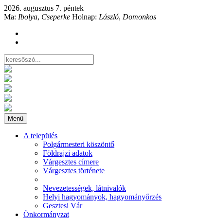
2026. augusztus 7. péntek
Ma:
Ibolya
,
Cseperke
Holnap:
László
,
Domonkos
Menü
A település
Polgármesteri köszöntő
Földrajzi adatok
Várgesztes címere
Várgesztes története
Nevezetességek, látnivalók
Helyi hagyományok, hagyományőrzés
Gesztesi Vár
Önkormányzat