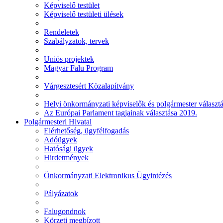
Képviselő testület
Képviselő testületi ülések
Rendeletek
Szabályzatok, tervek
Uniós projektek
Magyar Falu Program
Várgesztesért Közalapítvány
Helyi önkormányzati képviselők és polgármester választ
Az Európai Parlament tagjainak választása 2019.
Polgármesteri Hivatal
Elérhetőség, ügyfélfogadás
Adóügyek
Hatósági ügyek
Hirdetmények
Önkormányzati Elektronikus Ügyintézés
Pályázatok
Falugondnok
Körzeti megbízott