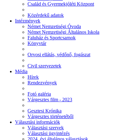
Család és Gyermekjóléti Központ
Közérdekű adatok
Intézmények
Német Nemzetiségi Óvoda
Német Nemzetiségi Általános Iskola
Faluház és Sportcsarnok
Könyvtár
Orvosi ellátás, védőnő, fogászat
Civil szervezetek
Média
Hírek
Rendezvények
Fotó galéria
Várgesztes film - 2023
Gesztesi Krónika
Várgesztes történetéből
Választási információk
Választási szervek
Választási ügyintézés
2024. évi általános választások