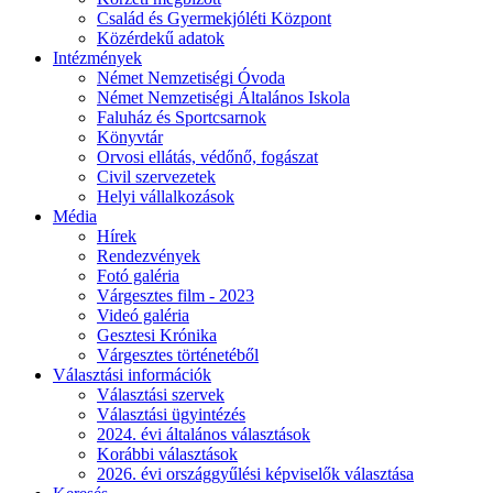
Család és Gyermekjóléti Központ
Közérdekű adatok
Intézmények
Német Nemzetiségi Óvoda
Német Nemzetiségi Általános Iskola
Faluház és Sportcsarnok
Könyvtár
Orvosi ellátás, védőnő, fogászat
Civil szervezetek
Helyi vállalkozások
Média
Hírek
Rendezvények
Fotó galéria
Várgesztes film - 2023
Videó galéria
Gesztesi Krónika
Várgesztes történetéből
Választási információk
Választási szervek
Választási ügyintézés
2024. évi általános választások
Korábbi választások
2026. évi országgyűlési képviselők választása