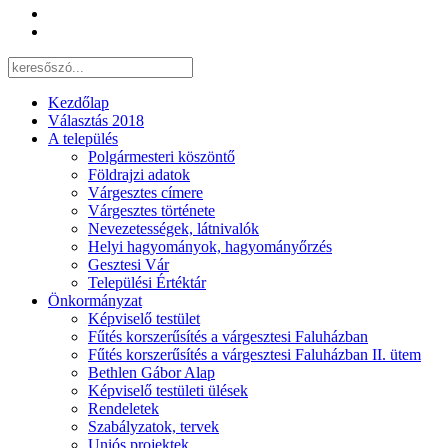
Kezdőlap
Választás 2018
A település
Polgármesteri köszöntő
Földrajzi adatok
Várgesztes címere
Várgesztes története
Nevezetességek, látnivalók
Helyi hagyományok, hagyományőrzés
Gesztesi Vár
Települési Értéktár
Önkormányzat
Képviselő testület
Fűtés korszerűsítés a várgesztesi Faluházban
Fűtés korszerűsítés a várgesztesi Faluházban II. ütem
Bethlen Gábor Alap
Képviselő testületi ülések
Rendeletek
Szabályzatok, tervek
Uniós projektek