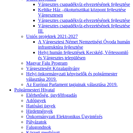
Várgesztes csapadékvíz-elvezetésének fejlesztése
Keltike Ház –ökoturisztikai központ fejlesztése
Várgesztesen
Várgesztes csapadékvíz-elvezetésének fejlesztése
Várgesztes csapadékvíz-elvezetésének fejlesztése
III.
Uniós projektek 2021-2027
A Várgesztesi Német Nemzetiségi Óvoda humán
infrastruktúra fejlesztése
Helyi humán fejlesztések Kecskéd, Vértessomló
és Várgesztes településen
Magyar Falu Program
Várgesztesért Közalapítvány
Helyi önkormányzati képviselők és polgármester
választása 2019.
Az Európai Parlament tagjainak választása 2019.
Polgármesteri Hivatal
Elérhetőség, ügyfélfogadás
Adóügyek
Hatósági ügyek
Hirdetmények
Önkormányzati Elektronikus Ügyintézés
Pályázatok
Falugondnok
Körzeti megbízott