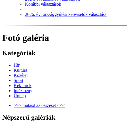
Korábbi választások
2026. évi országgyűlési képviselők választása
Fotó galéria
Kategóriák
Hír
Kultúra
Közélet
Sport
Kék hírek
Intézmény
Ünnep
>>> mutasd az összeset <<<
Népszerű galériák