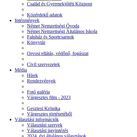
Család és Gyermekjóléti Központ
Közérdekű adatok
Intézmények
Német Nemzetiségi Óvoda
Német Nemzetiségi Általános Iskola
Faluház és Sportcsarnok
Könyvtár
Orvosi ellátás, védőnő, fogászat
Civil szervezetek
Média
Hírek
Rendezvények
Fotó galéria
Várgesztes film - 2023
Gesztesi Krónika
Várgesztes történetéből
Választási információk
Választási szervek
Választási ügyintézés
2024. évi általános választások