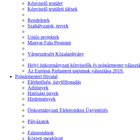
Képviselő testület
Képviselő testületi ülések
Rendeletek
Szabályzatok, tervek
Uniós projektek
Magyar Falu Program
Várgesztesért Közalapítvány
Helyi önkormányzati képviselők és polgármester választ
Az Európai Parlament tagjainak választása 2019.
Polgármesteri Hivatal
Elérhetőség, ügyfélfogadás
Adóügyek
Hatósági ügyek
Hirdetmények
Önkormányzati Elektronikus Ügyintézés
Pályázatok
Falugondnok
Körzeti megbízott