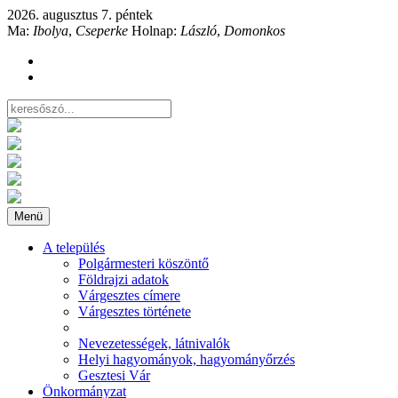
2026. augusztus 7. péntek
Ma:
Ibolya
,
Cseperke
Holnap:
László
,
Domonkos
Menü
A település
Polgármesteri köszöntő
Földrajzi adatok
Várgesztes címere
Várgesztes története
Nevezetességek, látnivalók
Helyi hagyományok, hagyományőrzés
Gesztesi Vár
Önkormányzat