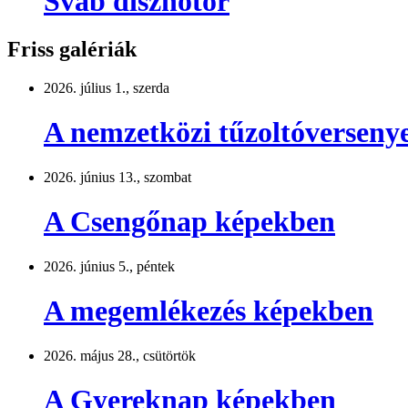
Sváb disznótor
Friss galériák
2026. július 1., szerda
A nemzetközi tűzoltóversen
2026. június 13., szombat
A Csengőnap képekben
2026. június 5., péntek
A megemlékezés képekben
2026. május 28., csütörtök
A Gyereknap képekben