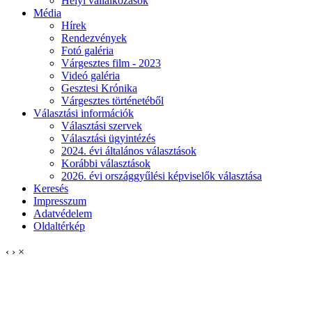
Helyi vállalkozások
Média
Hírek
Rendezvények
Fotó galéria
Várgesztes film - 2023
Videó galéria
Gesztesi Krónika
Várgesztes történetéből
Választási információk
Választási szervek
Választási ügyintézés
2024. évi általános választások
Korábbi választások
2026. évi országgyűlési képviselők választása
Keresés
Impresszum
Adatvédelem
Oldaltérkép
‹
›
×