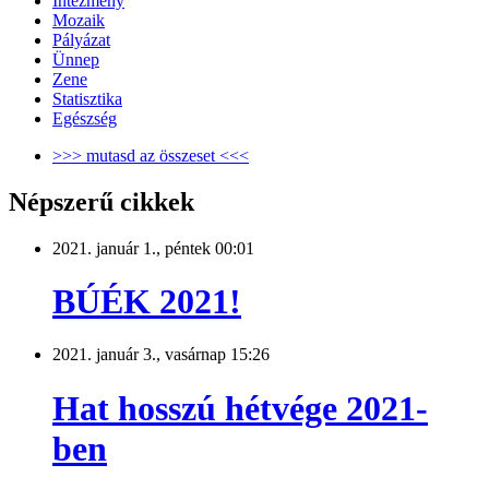
Intézmény
Mozaik
Pályázat
Ünnep
Zene
Statisztika
Egészség
>>> mutasd az összeset <<<
Népszerű cikkek
2021. január 1., péntek 00:01
BÚÉK 2021!
2021. január 3., vasárnap 15:26
Hat hosszú hétvége 2021-
ben