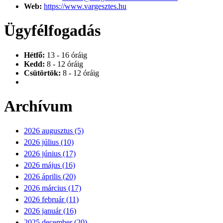
Web:
https://www.vargesztes.hu
Ügyfélfogadás
Hétfő:
13 - 16 óráig
Kedd:
8 - 12 óráig
Csütörtök:
8 - 12 óráig
Archívum
2026 augusztus (5)
2026 július (10)
2026 június (17)
2026 május (16)
2026 április (20)
2026 március (17)
2026 február (11)
2026 január (16)
2025 december (20)