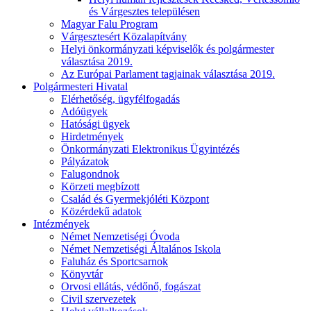
és Várgesztes településen
Magyar Falu Program
Várgesztesért Közalapítvány
Helyi önkormányzati képviselők és polgármester
választása 2019.
Az Európai Parlament tagjainak választása 2019.
Polgármesteri Hivatal
Elérhetőség, ügyfélfogadás
Adóügyek
Hatósági ügyek
Hirdetmények
Önkormányzati Elektronikus Ügyintézés
Pályázatok
Falugondnok
Körzeti megbízott
Család és Gyermekjóléti Központ
Közérdekű adatok
Intézmények
Német Nemzetiségi Óvoda
Német Nemzetiségi Általános Iskola
Faluház és Sportcsarnok
Könyvtár
Orvosi ellátás, védőnő, fogászat
Civil szervezetek