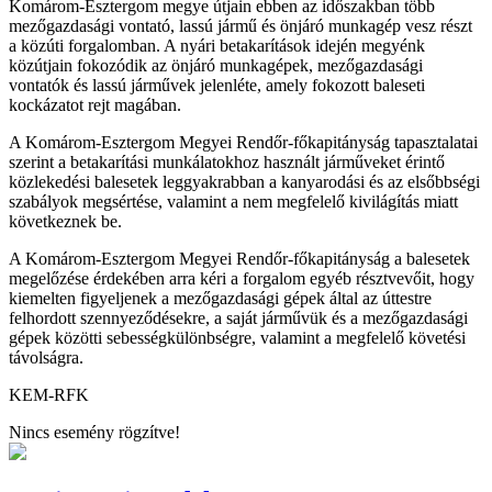
Komárom-Esztergom megye útjain ebben az időszakban több
mezőgazdasági vontató, lassú jármű és önjáró munkagép vesz részt
a közúti forgalomban. A nyári betakarítások idején megyénk
közútjain fokozódik az önjáró munkagépek, mezőgazdasági
vontatók és lassú járművek jelenléte, amely fokozott baleseti
kockázatot rejt magában.
A Komárom-Esztergom Megyei Rendőr-főkapitányság tapasztalatai
szerint a betakarítási munkálatokhoz használt járműveket érintő
közlekedési balesetek leggyakrabban a kanyarodási és az elsőbbségi
szabályok megsértése, valamint a nem megfelelő kivilágítás miatt
következnek be.
A Komárom-Esztergom Megyei Rendőr-főkapitányság a balesetek
megelőzése érdekében arra kéri a forgalom egyéb résztvevőit, hogy
kiemelten figyeljenek a mezőgazdasági gépek által az úttestre
felhordott szennyeződésekre, a saját járművük és a mezőgazdasági
gépek közötti sebességkülönbségre, valamint a megfelelő követési
távolságra.
KEM-RFK
Nincs esemény rögzítve!