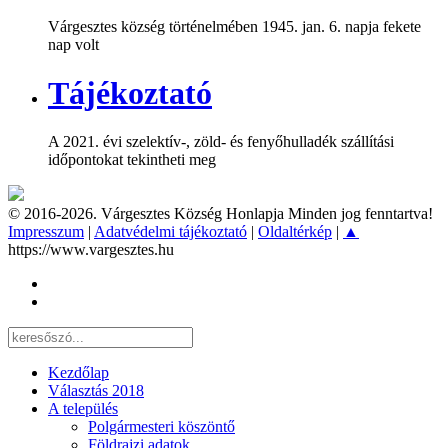
Várgesztes község történelmében 1945. jan. 6. napja fekete
nap volt
Tájékoztató
A 2021. évi szelektív-, zöld- és fenyőhulladék szállítási
időpontokat tekintheti meg
© 2016-2026. Várgesztes Község Honlapja Minden jog fenntartva!
Impresszum
|
Adatvédelmi tájékoztató
|
Oldaltérkép
|
▲
https://www.vargesztes.hu
Kezdőlap
Választás 2018
A település
Polgármesteri köszöntő
Földrajzi adatok