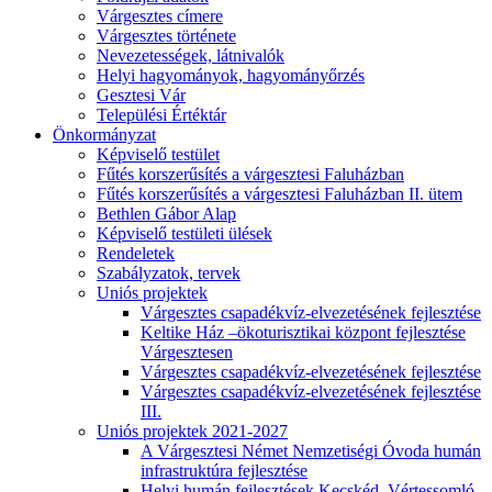
Várgesztes címere
Várgesztes története
Nevezetességek, látnivalók
Helyi hagyományok, hagyományőrzés
Gesztesi Vár
Települési Értéktár
Önkormányzat
Képviselő testület
Fűtés korszerűsítés a várgesztesi Faluházban
Fűtés korszerűsítés a várgesztesi Faluházban II. ütem
Bethlen Gábor Alap
Képviselő testületi ülések
Rendeletek
Szabályzatok, tervek
Uniós projektek
Várgesztes csapadékvíz-elvezetésének fejlesztése
Keltike Ház –ökoturisztikai központ fejlesztése
Várgesztesen
Várgesztes csapadékvíz-elvezetésének fejlesztése
Várgesztes csapadékvíz-elvezetésének fejlesztése
III.
Uniós projektek 2021-2027
A Várgesztesi Német Nemzetiségi Óvoda humán
infrastruktúra fejlesztése
Helyi humán fejlesztések Kecskéd, Vértessomló