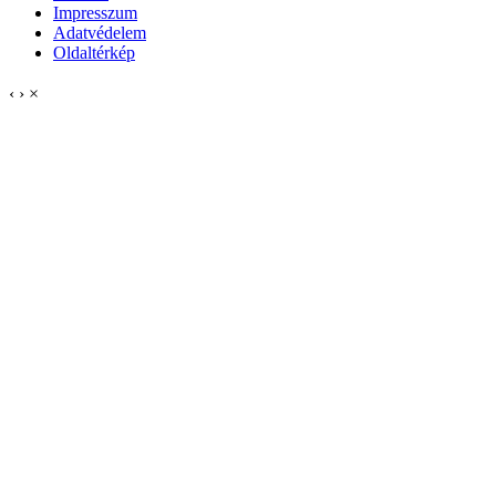
Impresszum
Adatvédelem
Oldaltérkép
‹
›
×