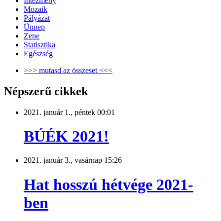
Intézmény
Mozaik
Pályázat
Ünnep
Zene
Statisztika
Egészség
>>> mutasd az összeset <<<
Népszerű cikkek
2021. január 1., péntek 00:01
BÚÉK 2021!
2021. január 3., vasárnap 15:26
Hat hosszú hétvége 2021-
ben