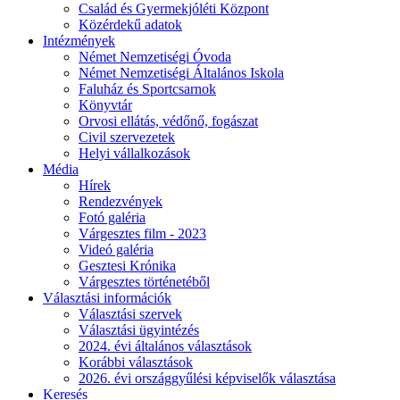
Család és Gyermekjóléti Központ
Közérdekű adatok
Intézmények
Német Nemzetiségi Óvoda
Német Nemzetiségi Általános Iskola
Faluház és Sportcsarnok
Könyvtár
Orvosi ellátás, védőnő, fogászat
Civil szervezetek
Helyi vállalkozások
Média
Hírek
Rendezvények
Fotó galéria
Várgesztes film - 2023
Videó galéria
Gesztesi Krónika
Várgesztes történetéből
Választási információk
Választási szervek
Választási ügyintézés
2024. évi általános választások
Korábbi választások
2026. évi országgyűlési képviselők választása
Keresés