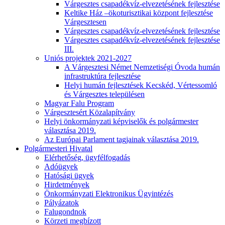
Várgesztes csapadékvíz-elvezetésének fejlesztése
Keltike Ház –ökoturisztikai központ fejlesztése
Várgesztesen
Várgesztes csapadékvíz-elvezetésének fejlesztése
Várgesztes csapadékvíz-elvezetésének fejlesztése
III.
Uniós projektek 2021-2027
A Várgesztesi Német Nemzetiségi Óvoda humán
infrastruktúra fejlesztése
Helyi humán fejlesztések Kecskéd, Vértessomló
és Várgesztes településen
Magyar Falu Program
Várgesztesért Közalapítvány
Helyi önkormányzati képviselők és polgármester
választása 2019.
Az Európai Parlament tagjainak választása 2019.
Polgármesteri Hivatal
Elérhetőség, ügyfélfogadás
Adóügyek
Hatósági ügyek
Hirdetmények
Önkormányzati Elektronikus Ügyintézés
Pályázatok
Falugondnok
Körzeti megbízott