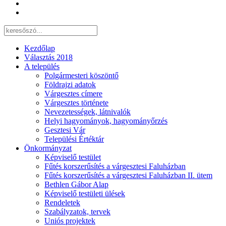
Kezdőlap
Választás 2018
A település
Polgármesteri köszöntő
Földrajzi adatok
Várgesztes címere
Várgesztes története
Nevezetességek, látnivalók
Helyi hagyományok, hagyományőrzés
Gesztesi Vár
Települési Értéktár
Önkormányzat
Képviselő testület
Fűtés korszerűsítés a várgesztesi Faluházban
Fűtés korszerűsítés a várgesztesi Faluházban II. ütem
Bethlen Gábor Alap
Képviselő testületi ülések
Rendeletek
Szabályzatok, tervek
Uniós projektek