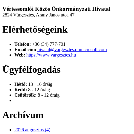
Vértessomlói Közös Önkormányzati Hivatal
2824 Várgesztes, Arany János utca 47.
Elérhetőségeink
Telefon:
+36 (34) 777-701
Email cím:
hivatal@vargesztes.onmicrosoft.com
Web:
https://www.vargesztes.hu
Ügyfélfogadás
Hétfő:
13 - 16 óráig
Kedd:
8 - 12 óráig
Csütörtök:
8 - 12 óráig
Archívum
2026 augusztus (4)