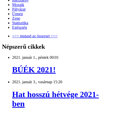
Intézmény
Mozaik
Pályázat
Ünnep
Zene
Statisztika
Egészség
>>> mutasd az összeset <<<
Népszerű cikkek
2021. január 1., péntek 00:01
BÚÉK 2021!
2021. január 3., vasárnap 15:26
Hat hosszú hétvége 2021-
ben