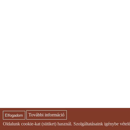
További információ
Elfogadom
Oldalunk cookie-kat (sütiket) használ. Szolgáltatásaink igénybe véte