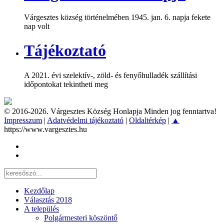
Várgesztes község történelmében 1945. jan. 6. napja fekete
nap volt
Tájékoztató
A 2021. évi szelektív-, zöld- és fenyőhulladék szállítási
időpontokat tekintheti meg
© 2016-2026. Várgesztes Község Honlapja Minden jog fenntartva!
Impresszum
|
Adatvédelmi tájékoztató
|
Oldaltérkép
|
▲
https://www.vargesztes.hu
Kezdőlap
Választás 2018
A település
Polgármesteri köszöntő