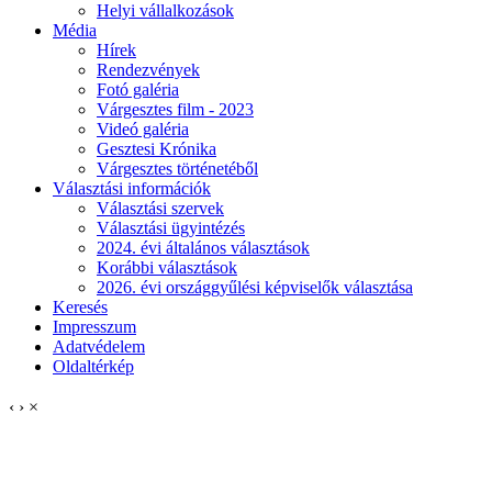
Helyi vállalkozások
Média
Hírek
Rendezvények
Fotó galéria
Várgesztes film - 2023
Videó galéria
Gesztesi Krónika
Várgesztes történetéből
Választási információk
Választási szervek
Választási ügyintézés
2024. évi általános választások
Korábbi választások
2026. évi országgyűlési képviselők választása
Keresés
Impresszum
Adatvédelem
Oldaltérkép
‹
›
×