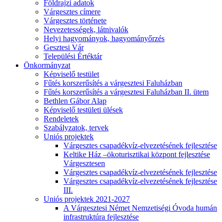
Földrajzi adatok
Várgesztes címere
Várgesztes története
Nevezetességek, látnivalók
Helyi hagyományok, hagyományőrzés
Gesztesi Vár
Települési Értéktár
Önkormányzat
Képviselő testület
Fűtés korszerűsítés a várgesztesi Faluházban
Fűtés korszerűsítés a várgesztesi Faluházban II. ütem
Bethlen Gábor Alap
Képviselő testületi ülések
Rendeletek
Szabályzatok, tervek
Uniós projektek
Várgesztes csapadékvíz-elvezetésének fejlesztése
Keltike Ház –ökoturisztikai központ fejlesztése
Várgesztesen
Várgesztes csapadékvíz-elvezetésének fejlesztése
Várgesztes csapadékvíz-elvezetésének fejlesztése
III.
Uniós projektek 2021-2027
A Várgesztesi Német Nemzetiségi Óvoda humán
infrastruktúra fejlesztése