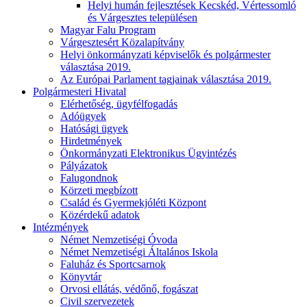
Helyi humán fejlesztések Kecskéd, Vértessomló
és Várgesztes településen
Magyar Falu Program
Várgesztesért Közalapítvány
Helyi önkormányzati képviselők és polgármester
választása 2019.
Az Európai Parlament tagjainak választása 2019.
Polgármesteri Hivatal
Elérhetőség, ügyfélfogadás
Adóügyek
Hatósági ügyek
Hirdetmények
Önkormányzati Elektronikus Ügyintézés
Pályázatok
Falugondnok
Körzeti megbízott
Család és Gyermekjóléti Központ
Közérdekű adatok
Intézmények
Német Nemzetiségi Óvoda
Német Nemzetiségi Általános Iskola
Faluház és Sportcsarnok
Könyvtár
Orvosi ellátás, védőnő, fogászat
Civil szervezetek