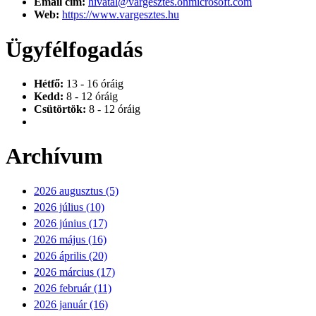
Email cím:
hivatal@vargesztes.onmicrosoft.com
Web:
https://www.vargesztes.hu
Ügyfélfogadás
Hétfő:
13 - 16 óráig
Kedd:
8 - 12 óráig
Csütörtök:
8 - 12 óráig
Archívum
2026 augusztus (5)
2026 július (10)
2026 június (17)
2026 május (16)
2026 április (20)
2026 március (17)
2026 február (11)
2026 január (16)