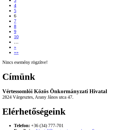
3
4
5
6
7
8
9
10
…
»
»»
Nincs esemény rögzítve!
Címünk
Vértessomlói Közös Önkormányzati Hivatal
2824 Várgesztes, Arany János utca 47.
Elérhetőségeink
Telefon:
+36 (34) 777-701