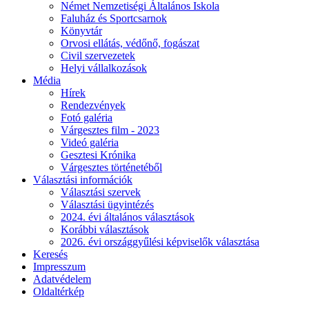
Német Nemzetiségi Általános Iskola
Faluház és Sportcsarnok
Könyvtár
Orvosi ellátás, védőnő, fogászat
Civil szervezetek
Helyi vállalkozások
Média
Hírek
Rendezvények
Fotó galéria
Várgesztes film - 2023
Videó galéria
Gesztesi Krónika
Várgesztes történetéből
Választási információk
Választási szervek
Választási ügyintézés
2024. évi általános választások
Korábbi választások
2026. évi országgyűlési képviselők választása
Keresés
Impresszum
Adatvédelem
Oldaltérkép