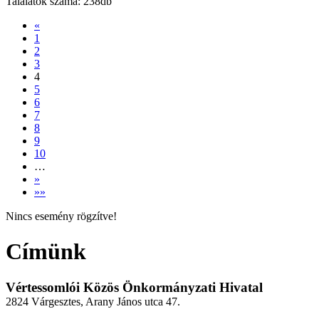
Találatok száma: 238db
«
1
2
3
4
5
6
7
8
9
10
…
»
»»
Nincs esemény rögzítve!
Címünk
Vértessomlói Közös Önkormányzati Hivatal
2824 Várgesztes, Arany János utca 47.