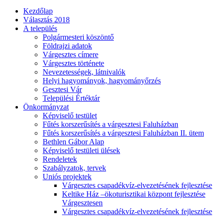
Kezdőlap
Választás 2018
A település
Polgármesteri köszöntő
Földrajzi adatok
Várgesztes címere
Várgesztes története
Nevezetességek, látnivalók
Helyi hagyományok, hagyományőrzés
Gesztesi Vár
Települési Értéktár
Önkormányzat
Képviselő testület
Fűtés korszerűsítés a várgesztesi Faluházban
Fűtés korszerűsítés a várgesztesi Faluházban II. ütem
Bethlen Gábor Alap
Képviselő testületi ülések
Rendeletek
Szabályzatok, tervek
Uniós projektek
Várgesztes csapadékvíz-elvezetésének fejlesztése
Keltike Ház –ökoturisztikai központ fejlesztése
Várgesztesen
Várgesztes csapadékvíz-elvezetésének fejlesztése