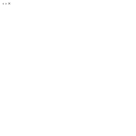
‹
›
×