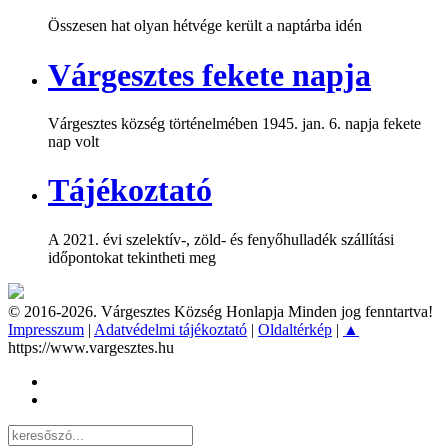
Összesen hat olyan hétvége került a naptárba idén
Várgesztes fekete napja
Várgesztes község történelmében 1945. jan. 6. napja fekete
nap volt
Tájékoztató
A 2021. évi szelektív-, zöld- és fenyőhulladék szállítási
időpontokat tekintheti meg
© 2016-2026. Várgesztes Község Honlapja Minden jog fenntartva!
Impresszum
|
Adatvédelmi tájékoztató
|
Oldaltérkép
|
▲
https://www.vargesztes.hu