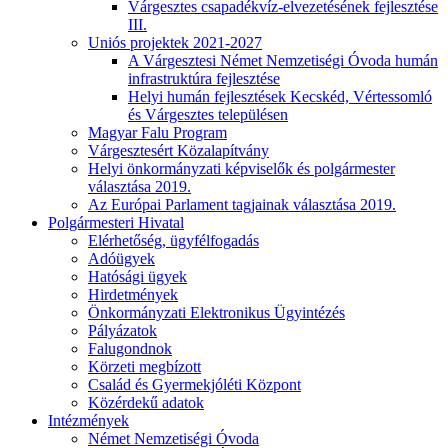
Várgesztes csapadékvíz-elvezetésének fejlesztése
III.
Uniós projektek 2021-2027
A Várgesztesi Német Nemzetiségi Óvoda humán
infrastruktúra fejlesztése
Helyi humán fejlesztések Kecskéd, Vértessomló
és Várgesztes településen
Magyar Falu Program
Várgesztesért Közalapítvány
Helyi önkormányzati képviselők és polgármester
választása 2019.
Az Európai Parlament tagjainak választása 2019.
Polgármesteri Hivatal
Elérhetőség, ügyfélfogadás
Adóügyek
Hatósági ügyek
Hirdetmények
Önkormányzati Elektronikus Ügyintézés
Pályázatok
Falugondnok
Körzeti megbízott
Család és Gyermekjóléti Központ
Közérdekű adatok
Intézmények
Német Nemzetiségi Óvoda