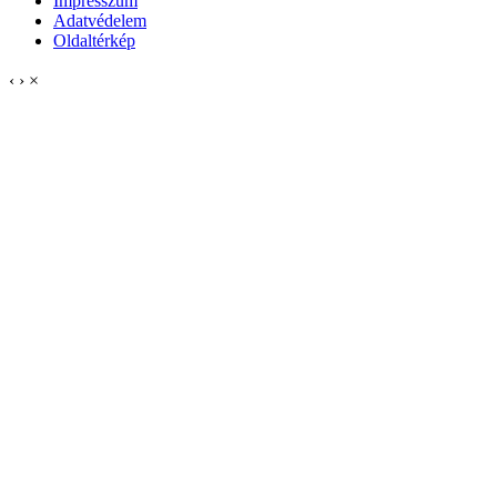
Impresszum
Adatvédelem
Oldaltérkép
‹
›
×