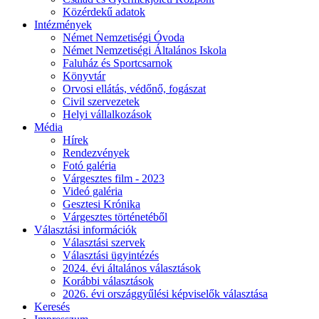
Közérdekű adatok
Intézmények
Német Nemzetiségi Óvoda
Német Nemzetiségi Általános Iskola
Faluház és Sportcsarnok
Könyvtár
Orvosi ellátás, védőnő, fogászat
Civil szervezetek
Helyi vállalkozások
Média
Hírek
Rendezvények
Fotó galéria
Várgesztes film - 2023
Videó galéria
Gesztesi Krónika
Várgesztes történetéből
Választási információk
Választási szervek
Választási ügyintézés
2024. évi általános választások
Korábbi választások
2026. évi országgyűlési képviselők választása
Keresés