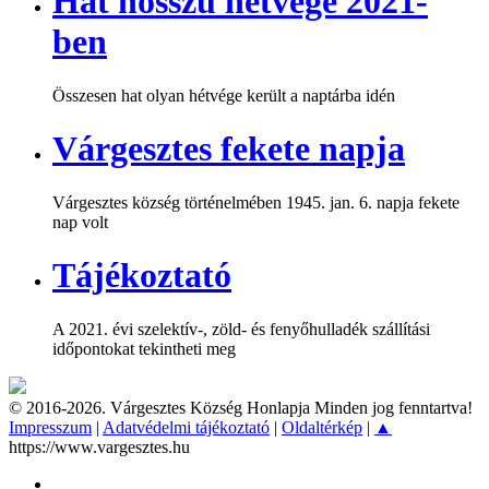
Hat hosszú hétvége 2021-
ben
Összesen hat olyan hétvége került a naptárba idén
Várgesztes fekete napja
Várgesztes község történelmében 1945. jan. 6. napja fekete
nap volt
Tájékoztató
A 2021. évi szelektív-, zöld- és fenyőhulladék szállítási
időpontokat tekintheti meg
© 2016-2026. Várgesztes Község Honlapja Minden jog fenntartva!
Impresszum
|
Adatvédelmi tájékoztató
|
Oldaltérkép
|
▲
https://www.vargesztes.hu