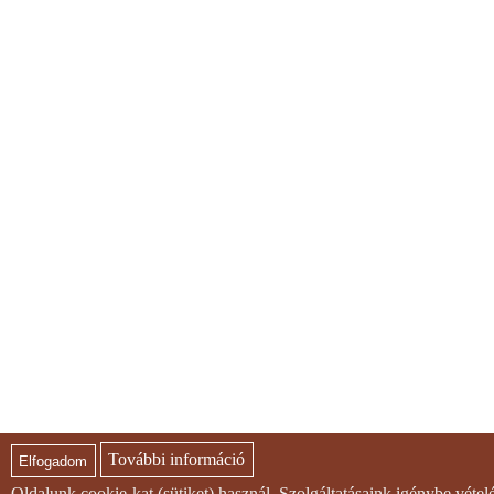
További információ
Elfogadom
Oldalunk cookie-kat (sütiket) használ. Szolgáltatásaink igénybe véte