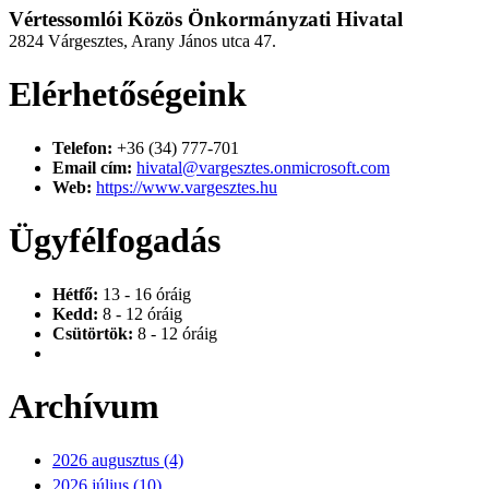
Vértessomlói Közös Önkormányzati Hivatal
2824 Várgesztes, Arany János utca 47.
Elérhetőségeink
Telefon:
+36 (34) 777-701
Email cím:
hivatal@vargesztes.onmicrosoft.com
Web:
https://www.vargesztes.hu
Ügyfélfogadás
Hétfő:
13 - 16 óráig
Kedd:
8 - 12 óráig
Csütörtök:
8 - 12 óráig
Archívum
2026 augusztus (4)
2026 július (10)