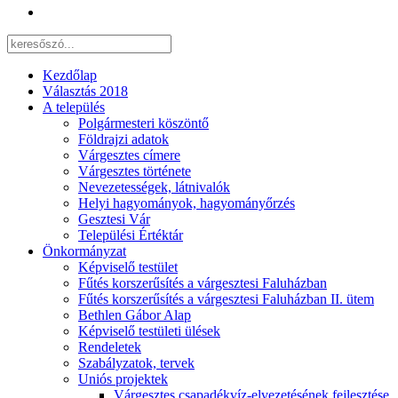
Kezdőlap
Választás 2018
A település
Polgármesteri köszöntő
Földrajzi adatok
Várgesztes címere
Várgesztes története
Nevezetességek, látnivalók
Helyi hagyományok, hagyományőrzés
Gesztesi Vár
Települési Értéktár
Önkormányzat
Képviselő testület
Fűtés korszerűsítés a várgesztesi Faluházban
Fűtés korszerűsítés a várgesztesi Faluházban II. ütem
Bethlen Gábor Alap
Képviselő testületi ülések
Rendeletek
Szabályzatok, tervek
Uniós projektek
Várgesztes csapadékvíz-elvezetésének fejlesztése