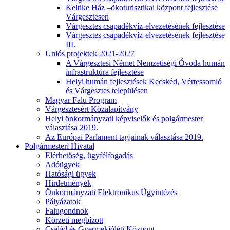
Keltike Ház –ökoturisztikai központ fejlesztése
Várgesztesen
Várgesztes csapadékvíz-elvezetésének fejlesztése
Várgesztes csapadékvíz-elvezetésének fejlesztése
III.
Uniós projektek 2021-2027
A Várgesztesi Német Nemzetiségi Óvoda humán
infrastruktúra fejlesztése
Helyi humán fejlesztések Kecskéd, Vértessomló
és Várgesztes településen
Magyar Falu Program
Várgesztesért Közalapítvány
Helyi önkormányzati képviselők és polgármester
választása 2019.
Az Európai Parlament tagjainak választása 2019.
Polgármesteri Hivatal
Elérhetőség, ügyfélfogadás
Adóügyek
Hatósági ügyek
Hirdetmények
Önkormányzati Elektronikus Ügyintézés
Pályázatok
Falugondnok
Körzeti megbízott
Család és Gyermekjóléti Központ