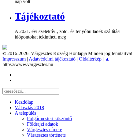
nap volt
Tájékoztató
A 2021. évi szelektív-, zöld- és fenyőhulladék szállítási
időpontokat tekintheti meg
© 2016-2026. Várgesztes Község Honlapja Minden jog fenntartva!
Impresszum
|
Adatvédelmi tájékoztató
|
Oldaltérkép
|
▲
https://www.vargesztes.hu
Kezdőlap
Választás 2018
A település
Polgármesteri köszöntő
Földrajzi adatok
Várgesztes címere
Várgesztes története