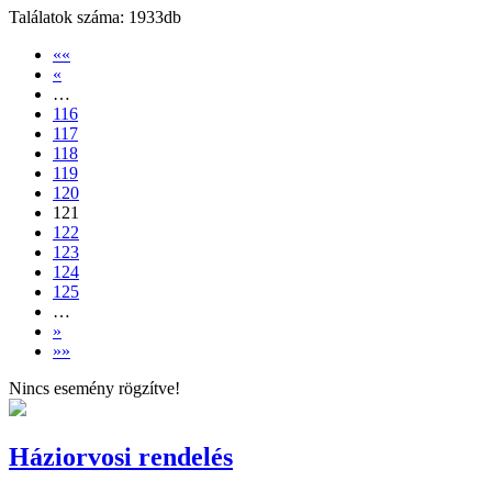
Találatok száma: 1933db
««
«
…
116
117
118
119
120
121
122
123
124
125
…
»
»»
Nincs esemény rögzítve!
Háziorvosi rendelés