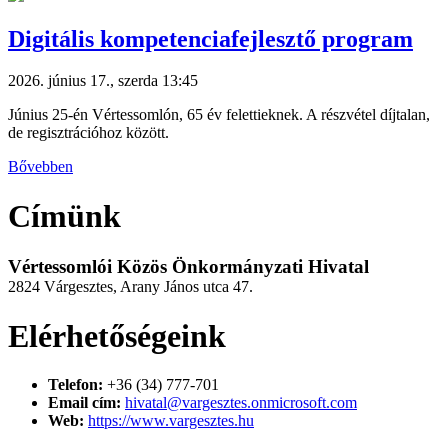
Digitális kompetenciafejlesztő program
2026. június 17., szerda 13:45
Június 25-én Vértessomlón, 65 év felettieknek. A részvétel díjtalan,
de regisztrációhoz között.
Bővebben
Címünk
Vértessomlói Közös Önkormányzati Hivatal
2824 Várgesztes, Arany János utca 47.
Elérhetőségeink
Telefon:
+36 (34) 777-701
Email cím:
hivatal@vargesztes.onmicrosoft.com
Web:
https://www.vargesztes.hu