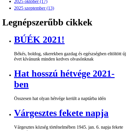
2025 október (17)
2025 szeptember (13)
Legnépszerűbb cikkek
BÚÉK 2021!
Békés, boldog, sikerekben gazdag és egészségben eltöltött új
évet kívánunk minden kedves olvasónknak
Hat hosszú hétvége 2021-
ben
Összesen hat olyan hétvége került a naptárba idén
Várgesztes fekete napja
Várgesztes község történelmében 1945. jan. 6. napja fekete