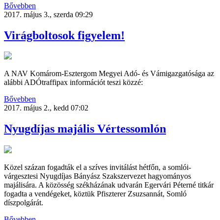
Bővebben
2017. május 3., szerda 09:29
Virágboltosok figyelem!
A NAV Komárom-Esztergom Megyei Adó- és Vámigazgatósága az
alábbi ADÓtraffipax információt teszi közzé:
Bővebben
2017. május 2., kedd 07:02
Nyugdíjas majális Vértessomlón
Közel százan fogadták el a szíves invitálást hétfőn, a somlói-
várgesztesi Nyugdíjas Bányász Szakszervezet hagyományos
majálisára. A közösség székházának udvarán Egervári Péterné titkár
fogadta a vendégeket, köztük Pfiszterer Zsuzsannát, Somló
díszpolgárát.
Bővebben