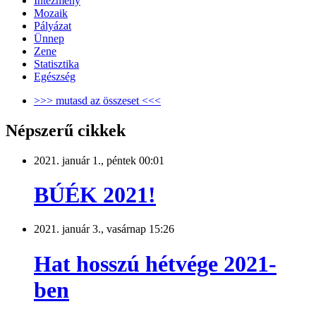
Intézmény
Mozaik
Pályázat
Ünnep
Zene
Statisztika
Egészség
>>> mutasd az összeset <<<
Népszerű cikkek
2021. január 1., péntek 00:01
BÚÉK 2021!
2021. január 3., vasárnap 15:26
Hat hosszú hétvége 2021-
ben