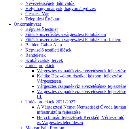
Nevezetességek, látnivalók
Helyi hagyományok, hagyományőrzés
Gesztesi Vár
Települési Értéktár
Önkormányzat
Képviselő testület
Fűtés korszerűsítés a várgesztesi Faluházban
Fűtés korszerűsítés a várgesztesi Faluházban II. ütem
Bethlen Gábor Alap
Képviselő testületi ülések
Rendeletek
Szabályzatok, tervek
Uniós projektek
Várgesztes csapadékvíz-elvezetésének fejlesztése
Keltike Ház –ökoturisztikai központ fejlesztése
Várgesztesen
Várgesztes csapadékvíz-elvezetésének fejlesztése
Várgesztes csapadékvíz-elvezetésének fejlesztése
III.
Uniós projektek 2021-2027
A Várgesztesi Német Nemzetiségi Óvoda humán
infrastruktúra fejlesztése
Helyi humán fejlesztések Kecskéd, Vértessomló
és Várgesztes településen
Magyar Falu Program