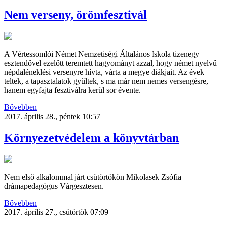
Nem verseny, örömfesztivál
A Vértessomlói Német Nemzetiségi Általános Iskola tizenegy
esztendővel ezelőtt teremtett hagyományt azzal, hogy német nyelvű
népdaléneklési versenyre hívta, várta a megye diákjait. Az évek
teltek, a tapasztalatok gyűltek, s ma már nem nemes versengésre,
hanem egyfajta fesztiválra kerül sor évente.
Bővebben
2017. április 28., péntek 10:57
Környezetvédelem a könyvtárban
Nem első alkalommal járt csütörtökön Mikolasek Zsófia
drámapedagógus Várgesztesen.
Bővebben
2017. április 27., csütörtök 07:09