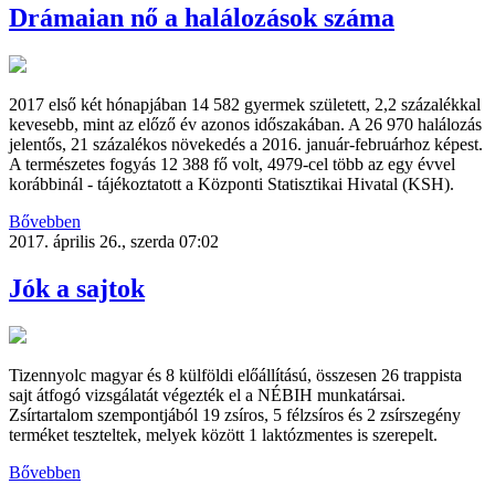
Drámaian nő a halálozások száma
2017 első két hónapjában 14 582 gyermek született, 2,2 százalékkal
kevesebb, mint az előző év azonos időszakában. A 26 970 halálozás
jelentős, 21 százalékos növekedés a 2016. január-februárhoz képest.
A természetes fogyás 12 388 fő volt, 4979-cel több az egy évvel
korábbinál - tájékoztatott a Központi Statisztikai Hivatal (KSH).
Bővebben
2017. április 26., szerda 07:02
Jók a sajtok
Tizennyolc magyar és 8 külföldi előállítású, összesen 26 trappista
sajt átfogó vizsgálatát végezték el a NÉBIH munkatársai.
Zsírtartalom szempontjából 19 zsíros, 5 félzsíros és 2 zsírszegény
terméket teszteltek, melyek között 1 laktózmentes is szerepelt.
Bővebben