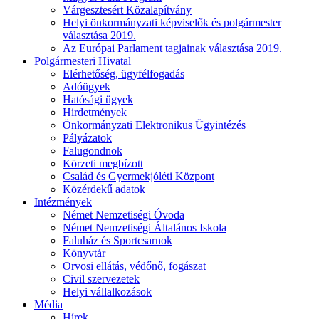
Várgesztesért Közalapítvány
Helyi önkormányzati képviselők és polgármester
választása 2019.
Az Európai Parlament tagjainak választása 2019.
Polgármesteri Hivatal
Elérhetőség, ügyfélfogadás
Adóügyek
Hatósági ügyek
Hirdetmények
Önkormányzati Elektronikus Ügyintézés
Pályázatok
Falugondnok
Körzeti megbízott
Család és Gyermekjóléti Központ
Közérdekű adatok
Intézmények
Német Nemzetiségi Óvoda
Német Nemzetiségi Általános Iskola
Faluház és Sportcsarnok
Könyvtár
Orvosi ellátás, védőnő, fogászat
Civil szervezetek
Helyi vállalkozások
Média
Hírek