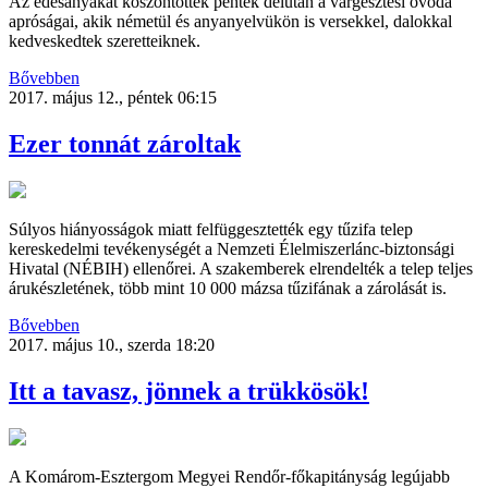
Az édesanyákat köszöntötték péntek délután a várgesztesi óvoda
apróságai, akik németül és anyanyelvükön is versekkel, dalokkal
kedveskedtek szeretteiknek.
Bővebben
2017. május 12., péntek 06:15
Ezer tonnát zároltak
Súlyos hiányosságok miatt felfüggesztették egy tűzifa telep
kereskedelmi tevékenységét a Nemzeti Élelmiszerlánc-biztonsági
Hivatal (NÉBIH) ellenőrei. A szakemberek elrendelték a telep teljes
árukészletének, több mint 10 000 mázsa tűzifának a zárolását is.
Bővebben
2017. május 10., szerda 18:20
Itt a tavasz, jönnek a trükkösök!
A Komárom-Esztergom Megyei Rendőr-főkapitányság legújabb