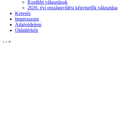
Korábbi választások
2026. évi országgyűlési képviselők választása
Keresés
Impresszum
Adatvédelem
Oldaltérkép
‹
›
×