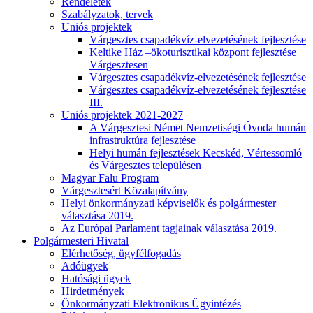
Rendeletek
Szabályzatok, tervek
Uniós projektek
Várgesztes csapadékvíz-elvezetésének fejlesztése
Keltike Ház –ökoturisztikai központ fejlesztése
Várgesztesen
Várgesztes csapadékvíz-elvezetésének fejlesztése
Várgesztes csapadékvíz-elvezetésének fejlesztése
III.
Uniós projektek 2021-2027
A Várgesztesi Német Nemzetiségi Óvoda humán
infrastruktúra fejlesztése
Helyi humán fejlesztések Kecskéd, Vértessomló
és Várgesztes településen
Magyar Falu Program
Várgesztesért Közalapítvány
Helyi önkormányzati képviselők és polgármester
választása 2019.
Az Európai Parlament tagjainak választása 2019.
Polgármesteri Hivatal
Elérhetőség, ügyfélfogadás
Adóügyek
Hatósági ügyek
Hirdetmények
Önkormányzati Elektronikus Ügyintézés