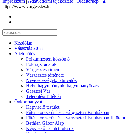
Impresszum
|
Adatvédelmi tájékoztató
|
Oldaltérkép
|
▲
https://www.vargesztes.hu
Kezdőlap
Választás 2018
A település
Polgármesteri köszöntő
Földrajzi adatok
Várgesztes címere
Várgesztes története
Nevezetességek, látnivalók
Helyi hagyományok, hagyományőrzés
Gesztesi Vár
Települési Értéktár
Önkormányzat
Képviselő testület
Fűtés korszerűsítés a várgesztesi Faluházban
Fűtés korszerűsítés a várgesztesi Faluházban II. ütem
Bethlen Gábor Alap
Képviselő testületi ülések