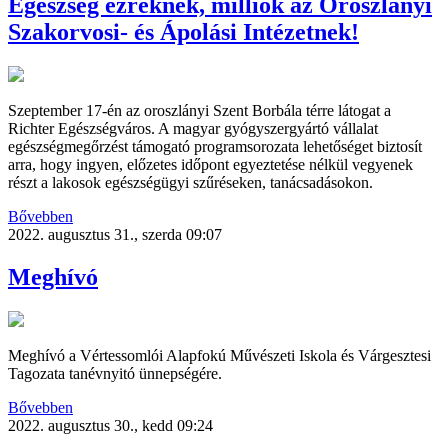
Egészség ezreknek, milliók az Oroszlányi
Szakorvosi- és Ápolási Intézetnek!
Szeptember 17-én az oroszlányi Szent Borbála térre látogat a
Richter Egészségváros. A magyar gyógyszergyártó vállalat
egészségmegőrzést támogató programsorozata lehetőséget biztosít
arra, hogy ingyen, előzetes időpont egyeztetése nélkül vegyenek
részt a lakosok egészségügyi szűréseken, tanácsadásokon.
Bővebben
2022. augusztus 31., szerda 09:07
Meghívó
Meghívó a Vértessomlói Alapfokú Művészeti Iskola és Várgesztesi
Tagozata tanévnyitó ünnepségére.
Bővebben
2022. augusztus 30., kedd 09:24