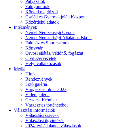
Pályázatok
Falugondnok
Körzeti megbízott
Család és Gyermekjóléti Központ
Közérdekű adatok
Intézmények
Német Nemzetiségi Óvoda
Német Nemzetiségi Általános Iskola
Faluház és Sportcsarnok
Könyvtár
Orvosi ellátás, védőnő, fogászat
Civil szervezetek
Helyi vállalkozások
Média
Hírek
Rendezvények
Fotó galéria
Várgesztes film - 2023
Videó galéria
Gesztesi Krónika
Várgesztes történetéből
Választási információk
Választási szervek
Választási ügyintézés
2024. évi általános választások