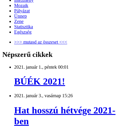
Intézmény
Mozaik
Pályázat
Ünnep
Zene
Statisztika
Egészség
>>> mutasd az összeset <<<
Népszerű cikkek
2021. január 1., péntek 00:01
BÚÉK 2021!
2021. január 3., vasárnap 15:26
Hat hosszú hétvége 2021-
ben