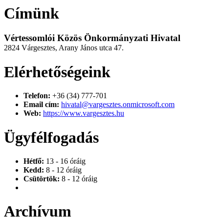
Címünk
Vértessomlói Közös Önkormányzati Hivatal
2824 Várgesztes, Arany János utca 47.
Elérhetőségeink
Telefon:
+36 (34) 777-701
Email cím:
hivatal@vargesztes.onmicrosoft.com
Web:
https://www.vargesztes.hu
Ügyfélfogadás
Hétfő:
13 - 16 óráig
Kedd:
8 - 12 óráig
Csütörtök:
8 - 12 óráig
Archívum