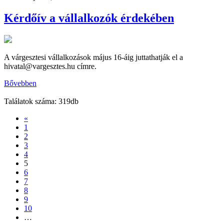
Kérdőív a vállalkozók érdekében
A várgesztesi vállalkozások május 16-áig juttathatják el a
hivatal@vargesztes.hu címre.
Bővebben
Találatok száma: 319db
«
1
2
3
4
5
6
7
8
9
10
…