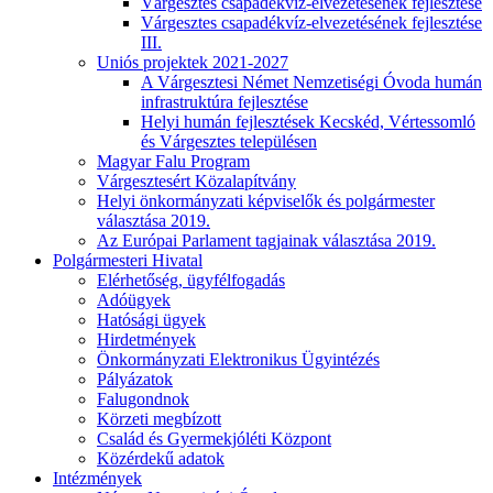
Várgesztes csapadékvíz-elvezetésének fejlesztése
Várgesztes csapadékvíz-elvezetésének fejlesztése
III.
Uniós projektek 2021-2027
A Várgesztesi Német Nemzetiségi Óvoda humán
infrastruktúra fejlesztése
Helyi humán fejlesztések Kecskéd, Vértessomló
és Várgesztes településen
Magyar Falu Program
Várgesztesért Közalapítvány
Helyi önkormányzati képviselők és polgármester
választása 2019.
Az Európai Parlament tagjainak választása 2019.
Polgármesteri Hivatal
Elérhetőség, ügyfélfogadás
Adóügyek
Hatósági ügyek
Hirdetmények
Önkormányzati Elektronikus Ügyintézés
Pályázatok
Falugondnok
Körzeti megbízott
Család és Gyermekjóléti Központ
Közérdekű adatok
Intézmények