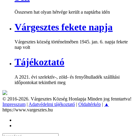
Összesen hat olyan hétvége került a naptárba idén
Várgesztes fekete napja
Várgesztes község történelmében 1945. jan. 6. napja fekete
nap volt
Tájékoztató
A 2021. évi szelektív-, zöld- és fenyőhulladék szállítási
időpontokat tekintheti meg
© 2016-2026. Várgesztes Község Honlapja Minden jog fenntartva!
Impresszum
|
Adatvédelmi tájékoztató
|
Oldaltérkép
|
▲
https://www.vargesztes.hu