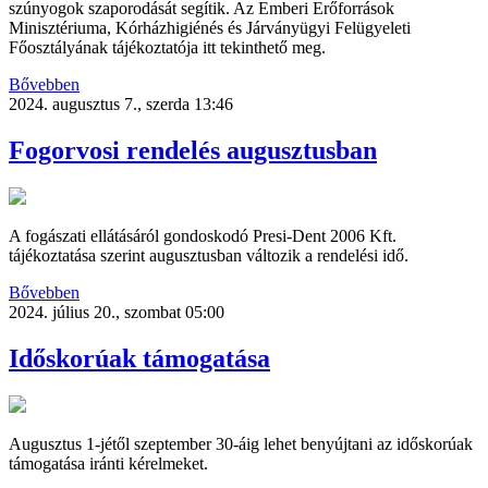
szúnyogok szaporodását segítik. Az Emberi Erőforrások
Minisztériuma, Kórházhigiénés és Járványügyi Felügyeleti
Főosztályának tájékoztatója itt tekinthető meg.
Bővebben
2024. augusztus 7., szerda 13:46
Fogorvosi rendelés augusztusban
A fogászati ellátásáról gondoskodó Presi-Dent 2006 Kft.
tájékoztatása szerint augusztusban változik a rendelési idő.
Bővebben
2024. július 20., szombat 05:00
Időskorúak támogatása
Augusztus 1-jétől szeptember 30-áig lehet benyújtani az időskorúak
támogatása iránti kérelmeket.