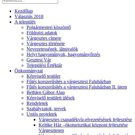
Kezdőlap
Választás 2018
A település
Polgármesteri köszöntő
Földrajzi adatok
Várgesztes címere
Várgesztes története
Nevezetességek, látnivalók
Helyi hagyományok, hagyományőrzés
Gesztesi Vár
Települési Értéktár
Önkormányzat
Képviselő testület
Fűtés korszerűsítés a várgesztesi Faluházban
Fűtés korszerűsítés a várgesztesi Faluházban II. ütem
Bethlen Gábor Alap
Képviselő testületi ülések
Rendeletek
Szabályzatok, tervek
Uniós projektek
Várgesztes csapadékvíz-elvezetésének fejlesztése
Keltike Ház –ökoturisztikai központ fejlesztése
Várgesztesen