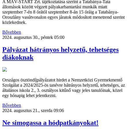
A MÁV-START Zrt. tájékoztatása szerint a Tatabánya-Tata
állomások között végzett pályakarbantartási munkák miatt
szeptember 7-én 8 órától szeptember 8-án 15 óráig a Tatabánya-
Oroszlány vasútvonalon egyes járatok módosított menetrend szerint
közlekednek.
Bővebben
2024. augusztus 30., péntek 05:00
Pályázat hátrányos helyzetű, tehetséges
diákoknak
Országos ösztöndíjpályázatot hirdet a Nemzetközi Gyermekmentő
Szolgálat a 2024/2025-ös tanévre hátrányos helyzetű, tehetséges, az
általános iskola 2., 3. osztályos kitűnő vagy jeles tanulóinak, közel
egy hónapig lehet jelentkezni.
Bővebben
2024. augusztus 21., szerda 09:06
Ne simogassa a hódpatkányokat!