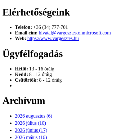
Elérhetőségeink
Telefon:
+36 (34) 777-701
Email cím:
hivatal@vargesztes.onmicrosoft.com
Web:
https://www.vargesztes.hu
Ügyfélfogadás
Hétfő:
13 - 16 óráig
Kedd:
8 - 12 óráig
Csütörtök:
8 - 12 óráig
Archívum
2026 augusztus (6)
2026 július (10)
2026 június (17)
2026 május (16)