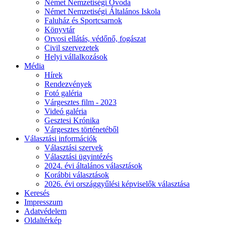
Német Nemzetiségi Óvoda
Német Nemzetiségi Általános Iskola
Faluház és Sportcsarnok
Könyvtár
Orvosi ellátás, védőnő, fogászat
Civil szervezetek
Helyi vállalkozások
Média
Hírek
Rendezvények
Fotó galéria
Várgesztes film - 2023
Videó galéria
Gesztesi Krónika
Várgesztes történetéből
Választási információk
Választási szervek
Választási ügyintézés
2024. évi általános választások
Korábbi választások
2026. évi országgyűlési képviselők választása
Keresés
Impresszum
Adatvédelem
Oldaltérkép