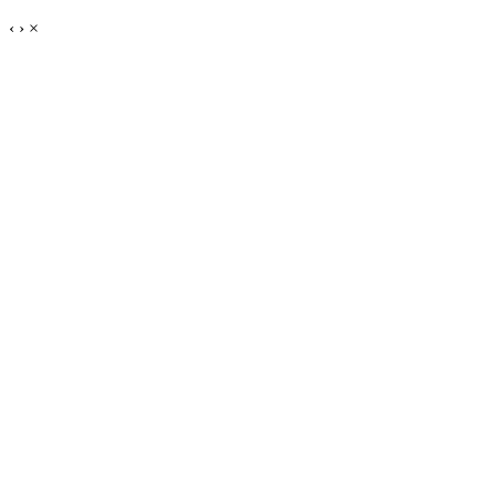
‹
›
×