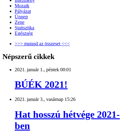
Intézmény
Mozaik
Pályázat
Ünnep
Zene
Statisztika
Egészség
>>> mutasd az összeset <<<
Népszerű cikkek
2021. január 1., péntek 00:01
BÚÉK 2021!
2021. január 3., vasárnap 15:26
Hat hosszú hétvége 2021-
ben