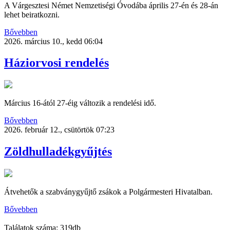
A Várgesztesi Német Nemzetiségi Óvodába április 27-én és 28-án
lehet beiratkozni.
Bővebben
2026. március 10., kedd 06:04
Háziorvosi rendelés
Március 16-ától 27-éig változik a rendelési idő.
Bővebben
2026. február 12., csütörtök 07:23
Zöldhulladékgyűjtés
Átvehetők a szabványgyűjtő zsákok a Polgármesteri Hivatalban.
Bővebben
Találatok száma: 319db