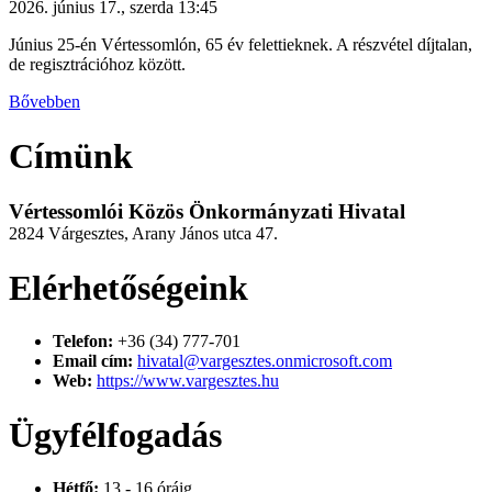
2026. június 17., szerda 13:45
Június 25-én Vértessomlón, 65 év felettieknek. A részvétel díjtalan,
de regisztrációhoz között.
Bővebben
Címünk
Vértessomlói Közös Önkormányzati Hivatal
2824 Várgesztes, Arany János utca 47.
Elérhetőségeink
Telefon:
+36 (34) 777-701
Email cím:
hivatal@vargesztes.onmicrosoft.com
Web:
https://www.vargesztes.hu
Ügyfélfogadás
Hétfő:
13 - 16 óráig