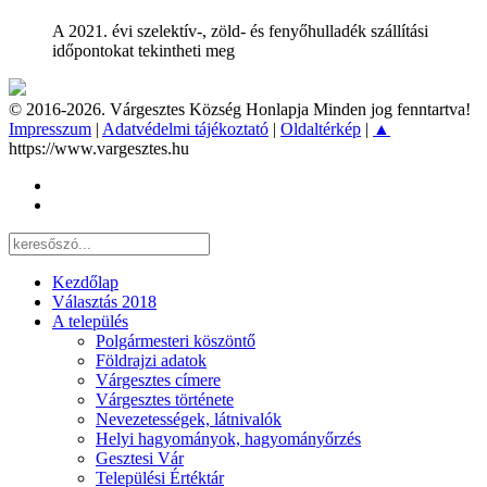
A 2021. évi szelektív-, zöld- és fenyőhulladék szállítási
időpontokat tekintheti meg
© 2016-2026. Várgesztes Község Honlapja Minden jog fenntartva!
Impresszum
|
Adatvédelmi tájékoztató
|
Oldaltérkép
|
▲
https://www.vargesztes.hu
Kezdőlap
Választás 2018
A település
Polgármesteri köszöntő
Földrajzi adatok
Várgesztes címere
Várgesztes története
Nevezetességek, látnivalók
Helyi hagyományok, hagyományőrzés
Gesztesi Vár
Települési Értéktár