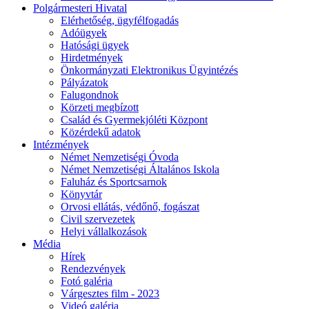
Polgármesteri Hivatal
Elérhetőség, ügyfélfogadás
Adóügyek
Hatósági ügyek
Hirdetmények
Önkormányzati Elektronikus Ügyintézés
Pályázatok
Falugondnok
Körzeti megbízott
Család és Gyermekjóléti Központ
Közérdekű adatok
Intézmények
Német Nemzetiségi Óvoda
Német Nemzetiségi Általános Iskola
Faluház és Sportcsarnok
Könyvtár
Orvosi ellátás, védőnő, fogászat
Civil szervezetek
Helyi vállalkozások
Média
Hírek
Rendezvények
Fotó galéria
Várgesztes film - 2023
Videó galéria