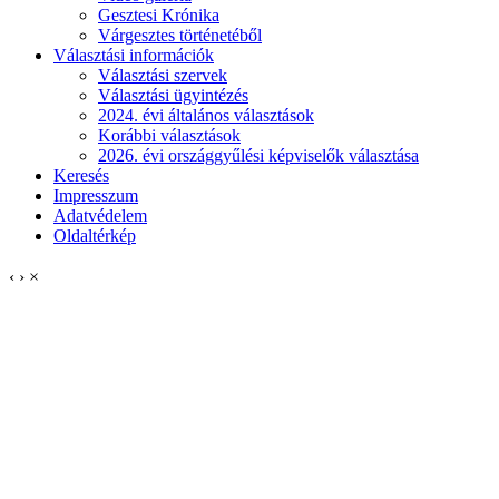
Gesztesi Krónika
Várgesztes történetéből
Választási információk
Választási szervek
Választási ügyintézés
2024. évi általános választások
Korábbi választások
2026. évi országgyűlési képviselők választása
Keresés
Impresszum
Adatvédelem
Oldaltérkép
‹
›
×