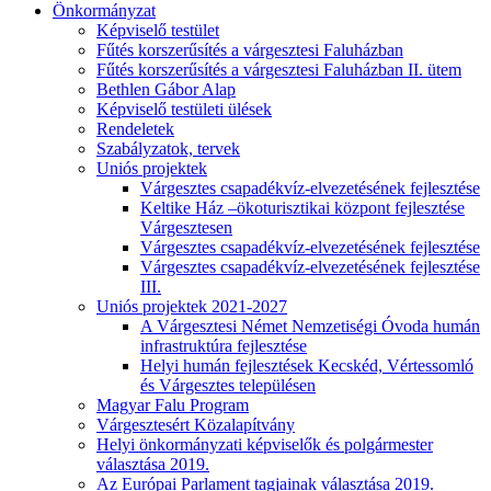
Önkormányzat
Képviselő testület
Fűtés korszerűsítés a várgesztesi Faluházban
Fűtés korszerűsítés a várgesztesi Faluházban II. ütem
Bethlen Gábor Alap
Képviselő testületi ülések
Rendeletek
Szabályzatok, tervek
Uniós projektek
Várgesztes csapadékvíz-elvezetésének fejlesztése
Keltike Ház –ökoturisztikai központ fejlesztése
Várgesztesen
Várgesztes csapadékvíz-elvezetésének fejlesztése
Várgesztes csapadékvíz-elvezetésének fejlesztése
III.
Uniós projektek 2021-2027
A Várgesztesi Német Nemzetiségi Óvoda humán
infrastruktúra fejlesztése
Helyi humán fejlesztések Kecskéd, Vértessomló
és Várgesztes településen
Magyar Falu Program
Várgesztesért Közalapítvány
Helyi önkormányzati képviselők és polgármester
választása 2019.
Az Európai Parlament tagjainak választása 2019.