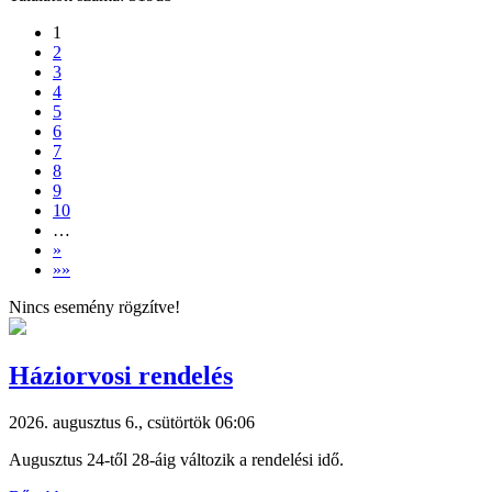
1
2
3
4
5
6
7
8
9
10
…
»
»»
Nincs esemény rögzítve!
Háziorvosi rendelés
2026. augusztus 6., csütörtök 06:06
Augusztus 24-től 28-áig változik a rendelési idő.