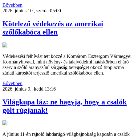
Bővebben
2026. június 10., szerda 05:00
Kötelező védekezés az amerikai
szőlőkabóca ellen
Védekezési felhívást tett közzé a Komárom-Esztergom Vármegyei
Kormányhivatal, mint növény- és talajvédelmi hatáskörben eljáró
szerv a szőlő aranyszínű sárgaság betegséget okozó fitoplazma
zárlati károsítót terjesztő amerikai szőlőkabóca ellen.
Bővebben
2026. június 9., kedd 13:16
Világkupa láz: ne hagyja, hogy a csalók
gólt rúgjanak!
A június 11-én rajtoló labdarúgó-világbajnokság kapcsán a csalók