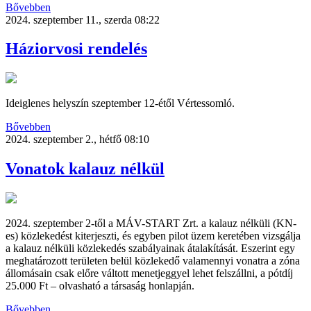
Bővebben
2024. szeptember 11., szerda 08:22
Háziorvosi rendelés
Ideiglenes helyszín szeptember 12-étől Vértessomló.
Bővebben
2024. szeptember 2., hétfő 08:10
Vonatok kalauz nélkül
2024. szeptember 2-től a MÁV-START Zrt. a kalauz nélküli (KN-
es) közlekedést kiterjeszti, és egyben pilot üzem keretében vizsgálja
a kalauz nélküli közlekedés szabályainak átalakítását. Eszerint egy
meghatározott területen belül közlekedő valamennyi vonatra a zóna
állomásain csak előre váltott menetjeggyel lehet felszállni, a pótdíj
25.000 Ft – olvasható a társaság honlapján.
Bővebben