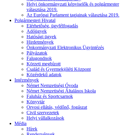
Helyi önkormányzati képviselők és polgármester
választása 2019.
Az Európai Parlament tagjainak választása 2019.
Polgármesteri Hivatal
Elérhetőség, ügyfélfogadás
Adóügyek
Hatósági ügyek
Hirdetmények
Önkormányzati Elektronikus Ügyintézés
Pályázatok
Falugondnok
Körzeti megbízott
Család és Gyermekjóléti Központ
Közérdekű adatok
Intézmények
Német Nemzetiségi Óvoda
Német Nemzetiségi Általános Iskola
Faluház és Sportcsarnok
Könyvtár
Orvosi ellátás, védőnő, fogászat
Civil szervezetek
Helyi vállalkozások
Média
Hírek
Rendezvények