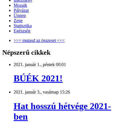
Intézmény
Mozaik
Pályázat
Ünnep
Zene
Statisztika
Egészség
>>> mutasd az összeset <<<
Népszerű cikkek
2021. január 1., péntek 00:01
BÚÉK 2021!
2021. január 3., vasárnap 15:26
Hat hosszú hétvége 2021-
ben