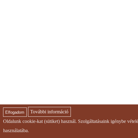
További információ
Elfogadom
Oldalunk cookie-kat (sütiket) használ. Szolgáltatásaink igénybe véte
használatába.