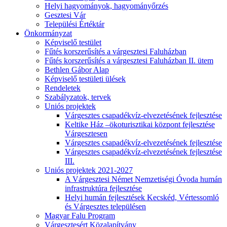
Helyi hagyományok, hagyományőrzés
Gesztesi Vár
Települési Értéktár
Önkormányzat
Képviselő testület
Fűtés korszerűsítés a várgesztesi Faluházban
Fűtés korszerűsítés a várgesztesi Faluházban II. ütem
Bethlen Gábor Alap
Képviselő testületi ülések
Rendeletek
Szabályzatok, tervek
Uniós projektek
Várgesztes csapadékvíz-elvezetésének fejlesztése
Keltike Ház –ökoturisztikai központ fejlesztése
Várgesztesen
Várgesztes csapadékvíz-elvezetésének fejlesztése
Várgesztes csapadékvíz-elvezetésének fejlesztése
III.
Uniós projektek 2021-2027
A Várgesztesi Német Nemzetiségi Óvoda humán
infrastruktúra fejlesztése
Helyi humán fejlesztések Kecskéd, Vértessomló
és Várgesztes településen
Magyar Falu Program
Várgesztesért Közalapítvány