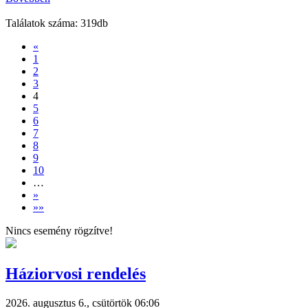
Találatok száma: 319db
«
1
2
3
4
5
6
7
8
9
10
…
»
»»
Nincs esemény rögzítve!
Háziorvosi rendelés
2026. augusztus 6., csütörtök 06:06