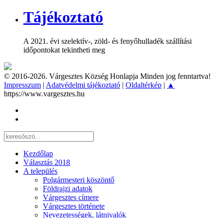
Tájékoztató
A 2021. évi szelektív-, zöld- és fenyőhulladék szállítási
időpontokat tekintheti meg
© 2016-2026. Várgesztes Község Honlapja Minden jog fenntartva!
Impresszum
|
Adatvédelmi tájékoztató
|
Oldaltérkép
|
▲
https://www.vargesztes.hu
Kezdőlap
Választás 2018
A település
Polgármesteri köszöntő
Földrajzi adatok
Várgesztes címere
Várgesztes története
Nevezetességek, látnivalók