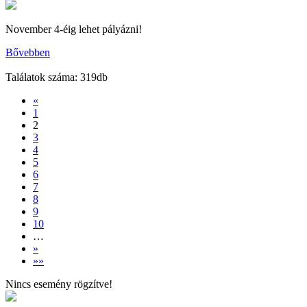
November 4-éig lehet pályázni!
Bővebben
Találatok száma: 319db
«
1
2
3
4
5
6
7
8
9
10
…
»
»»
Nincs esemény rögzítve!