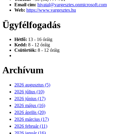
Email cím:
hivatal@vargesztes.onmicrosoft.com
Web:
https://www.vargesztes.hu
Ügyfélfogadás
Hétfő:
13 - 16 óráig
Kedd:
8 - 12 óráig
Csütörtök:
8 - 12 óráig
Archívum
2026 augusztus (5)
2026 július (10)
2026 június (17)
2026 május (16)
2026 április (20)
2026 március (17)
2026 február (11)
2026 január (16)