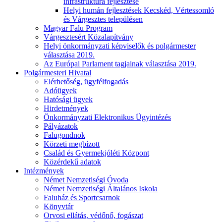
infrastruktúra fejlesztése
Helyi humán fejlesztések Kecskéd, Vértessomló
és Várgesztes településen
Magyar Falu Program
Várgesztesért Közalapítvány
Helyi önkormányzati képviselők és polgármester
választása 2019.
Az Európai Parlament tagjainak választása 2019.
Polgármesteri Hivatal
Elérhetőség, ügyfélfogadás
Adóügyek
Hatósági ügyek
Hirdetmények
Önkormányzati Elektronikus Ügyintézés
Pályázatok
Falugondnok
Körzeti megbízott
Család és Gyermekjóléti Központ
Közérdekű adatok
Intézmények
Német Nemzetiségi Óvoda
Német Nemzetiségi Általános Iskola
Faluház és Sportcsarnok
Könyvtár
Orvosi ellátás, védőnő, fogászat