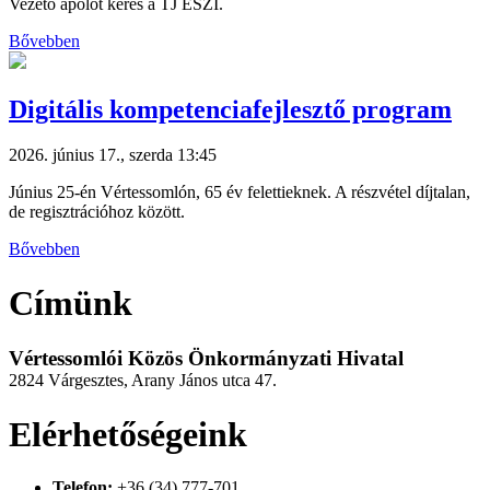
Vezető ápolót keres a TJ ESZI.
Bővebben
Digitális kompetenciafejlesztő program
2026. június 17., szerda 13:45
Június 25-én Vértessomlón, 65 év felettieknek. A részvétel díjtalan,
de regisztrációhoz között.
Bővebben
Címünk
Vértessomlói Közös Önkormányzati Hivatal
2824 Várgesztes, Arany János utca 47.
Elérhetőségeink
Telefon:
+36 (34) 777-701