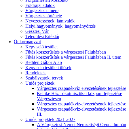
Polgármesteri köszöntő
Földrajzi adatok
Várgesztes címere
Várgesztes története
Nevezetességek, látnivalók
Helyi hagyományok, hagyományőrzés
Gesztesi Vár
Települési Értéktár
Önkormányzat
Képviselő testület
Fűtés korszerűsítés a várgesztesi Faluházban
Fűtés korszerűsítés a várgesztesi Faluházban II. ütem
Bethlen Gábor Alap
Képviselő testületi ülések
Rendeletek
Szabályzatok, tervek
Uniós projektek
Várgesztes csapadékvíz-elvezetésének fejlesztése
Keltike Ház –ökoturisztikai központ fejlesztése
Várgesztesen
Várgesztes csapadékvíz-elvezetésének fejlesztése
Várgesztes csapadékvíz-elvezetésének fejlesztése
III.
Uniós projektek 2021-2027
A Várgesztesi Német Nemzetiségi Óvoda humán